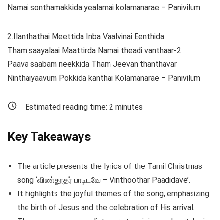
Namai sonthamakkida yealamai kolamanarae – Panivilum
2.Ilanthathai Meettida Inba Vaalvinai Eenthida
Tham saayalaai Maattirda Namai theadi vanthaar-2
Paava saabam neekkida Tham Jeevan thanthavar
Ninthaiyaavum Pokkida kanthai Kolamanarae – Panivilum
Estimated reading time:
2
minutes
Key Takeaways
The article presents the lyrics of the Tamil Christmas
song ‘விண்தூதர் பாடிடவே – Vinthoothar Paadidave’.
It highlights the joyful themes of the song, emphasizing
the birth of Jesus and the celebration of His arrival.