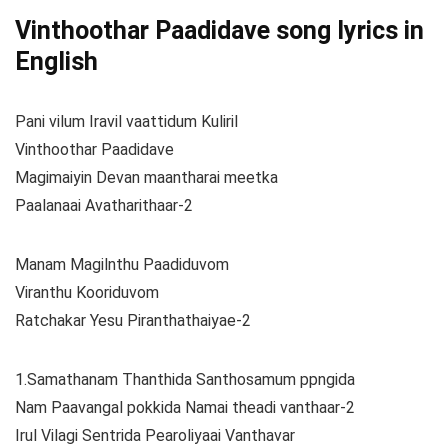
Vinthoothar Paadidave song lyrics in
English
Pani vilum Iravil vaattidum Kuliril
Vinthoothar Paadidave
Magimaiyin Devan maantharai meetka
Paalanaai Avatharithaar-2
Manam Magilnthu Paadiduvom
Viranthu Kooriduvom
Ratchakar Yesu Piranthathaiyae-2
1.Samathanam Thanthida Santhosamum ppngida
Nam Paavangal pokkida Namai theadi vanthaar-2
Irul Vilagi Sentrida Pearoliyaai Vanthavar