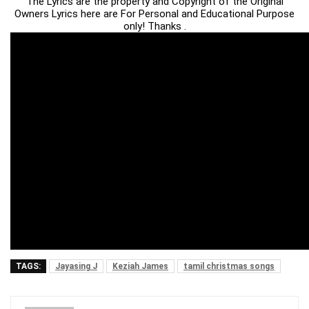
The Lyrics are the property and Copyright of the Original
Owners Lyrics here are For Personal and Educational Purpose
only! Thanks .
TAGS:
Jayasing J
Keziah James
tamil christmas songs