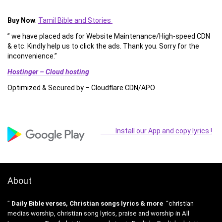
Buy Now
:
Tamil Bible and Stories
” we have placed ads for Website Maintenance/High-speed CDN
& etc. Kindly help us to click the ads. Thank you. Sorry for the
inconvenience.”
Hostinger – Cloud hosting
Optimized & Secured by – Cloudflare CDN/APO
Install our App and copy lyrics !
About
”
Daily Bible verses, Christian songs lyrics & more
“christian
medias worship, christian song lyrics, praise and worship in All