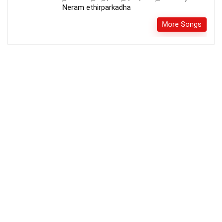
Neram ethirparkadha
More Songs