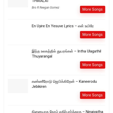
THIRALAI
Bro R Reegan Gomez
More Songs
En Uyire En Yesuve Lyrics – என் உயிரே
More Songs
இந்த உலகத்தில் துயரங்கள் – Intha Ulagathil
Thuyarangal
More Songs
கண்ணீரோடு ஜெபிக்கிறேன் – Kaneerodu
Jebikiren
More Songs
நினையாத நேரம் எதிர்பார்க்காத – Ninaiyatha