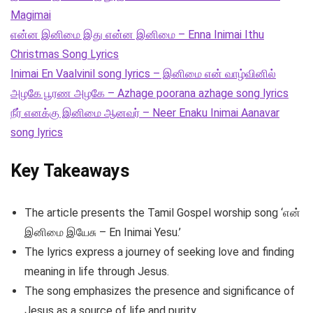
Magimai
என்ன இனிமை இது என்ன இனிமை – Enna Inimai Ithu
Christmas Song Lyrics
Inimai En Vaalvinil song lyrics – இனிமை என் வாழ்வினில்
அழகே பூரண அழகே – Azhage poorana azhage song lyrics
நீர் எனக்கு இனிமை ஆனவர் – Neer Enaku Inimai Aanavar
song lyrics
Key Takeaways
The article presents the Tamil Gospel worship song ‘என்
இனிமை இயேசு – En Inimai Yesu.’
The lyrics express a journey of seeking love and finding
meaning in life through Jesus.
The song emphasizes the presence and significance of
Jesus as a source of life and purity.