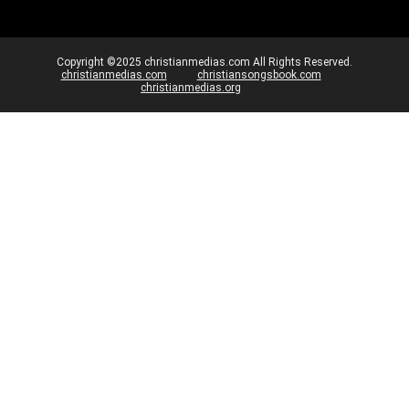
Copyright ©2025 christianmedias.com All Rights Reserved.
christianmedias.com
christiansongsbook.com
christianmedias.org