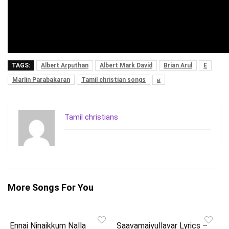
TAGS:
Albert Arputhan
Albert Mark David
Brian Arul
E
Marlin Parabakaran
Tamil christian songs
எ
Tamil christians
More Songs For You
Ennai Ninaikkum Nalla
Saavamaiyullavar Lyrics –