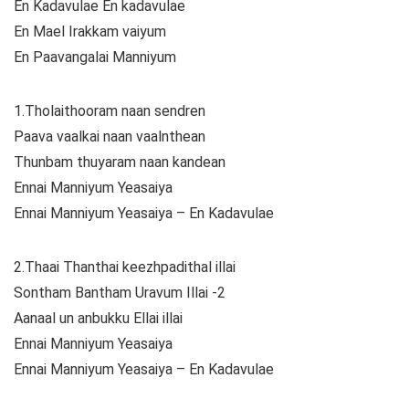
En Kadavulae En kadavulae
En Mael Irakkam vaiyum
En Paavangalai Manniyum
1.Tholaithooram naan sendren
Paava vaalkai naan vaalnthean
Thunbam thuyaram naan kandean
Ennai Manniyum Yeasaiya
Ennai Manniyum Yeasaiya – En Kadavulae
2.Thaai Thanthai keezhpadithal illai
Sontham Bantham Uravum Illai -2
Aanaal un anbukku Ellai illai
Ennai Manniyum Yeasaiya
Ennai Manniyum Yeasaiya – En Kadavulae