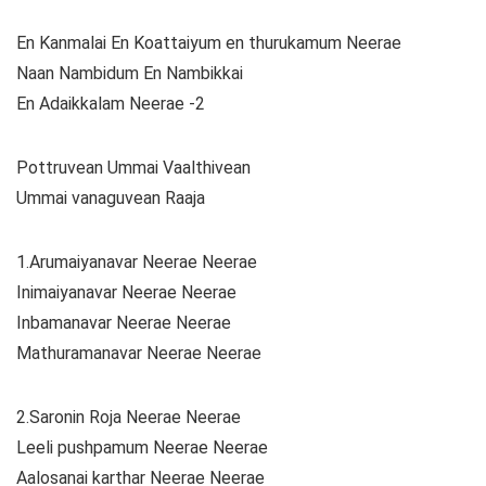
En Kanmalai En Koattaiyum en thurukamum Neerae
Naan Nambidum En Nambikkai
En Adaikkalam Neerae -2
Pottruvean Ummai Vaalthivean
Ummai vanaguvean Raaja
1.Arumaiyanavar Neerae Neerae
Inimaiyanavar Neerae Neerae
Inbamanavar Neerae Neerae
Mathuramanavar Neerae Neerae
2.Saronin Roja Neerae Neerae
Leeli pushpamum Neerae Neerae
Aalosanai karthar Neerae Neerae