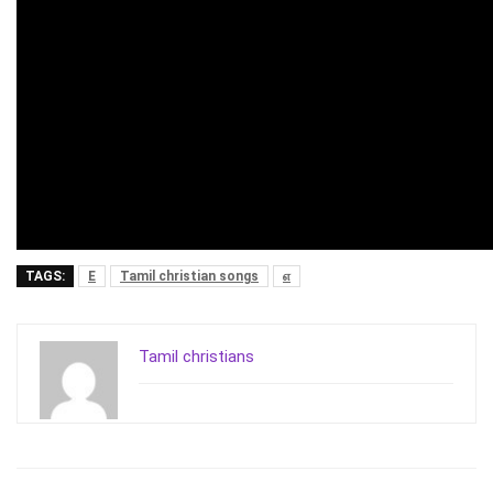
TAGS:
E
Tamil christian songs
எ
Tamil christians