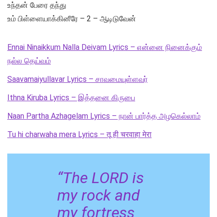
உந்தன் பேரை தந்து
உம் பிள்ளையாக்கினீரே – 2 – ஆடிடுவேன்
Ennai Ninaikkum Nalla Deivam Lyrics – என்னை நினைக்கும்
நல்ல தெய்வம்
Saavamaiyullavar Lyrics – சாவமையுள்ளவர்
Ithna Kiruba Lyrics – இத்தனை கிருபை
Naan Partha Azhagelam Lyrics – நான் பார்த்த அழகெல்லாம்
Tu hi charwaha mera Lyrics – तू ही चरवाहा मेरा
“The LORD is
my rock and
my fortress