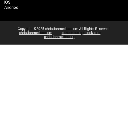
IOS
Andriod
Copyright ©2025 christianmedias.com All Rights Reserved.
christianmedias.com
christiansongsbook.com
christianmedias.org