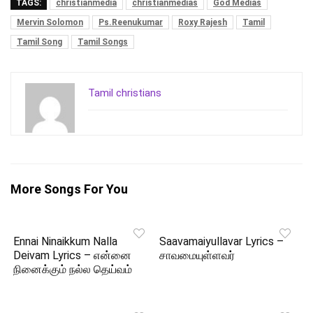
TAGS:
christianmedia
christianmedias
God Medias
Mervin Solomon
Ps.Reenukumar
Roxy Rajesh
Tamil
Tamil Song
Tamil Songs
Tamil christians
More Songs For You
Ennai Ninaikkum Nalla
Saavamaiyullavar Lyrics –
Deivam Lyrics – என்னை
சாவமையுள்ளவர்
நினைக்கும் நல்ல தெய்வம்