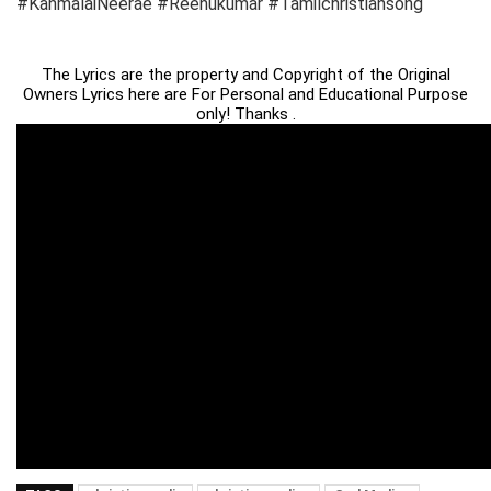
#KanmalaiNeerae​ #Reenukumar​ #Tamilchristiansong
The Lyrics are the property and Copyright of the Original
Owners Lyrics here are For Personal and Educational Purpose
only! Thanks .