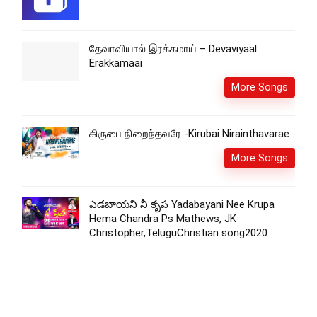
தேவாவியால் இரக்கமாய் – Devaviyaal
Erakkamaai
More Songs
கிருபை நிறைந்தவரே -Kirubai Nirainthavarae
More Songs
ఎడబాయని నీ కృప Yadabayani Nee Krupa
Hema Chandra Ps Mathews, JK
Christopher,TeluguChristian song2020