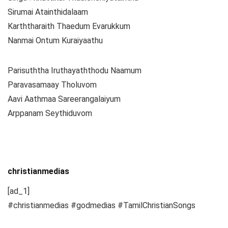
Sirumai Atainthidalaam
Karththaraith Thaedum Evarukkum
Nanmai Ontum Kuraiyaathu
Parisuththa Iruthayaththodu Naamum
Paravasamaay Tholuvom
Aavi Aathmaa Sareerangalaiyum
Arppanam Seythiduvom
christianmedias
[ad_1]
#christianmedias #godmedias #TamilChristianSongs