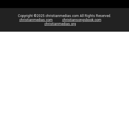
Copyright ©2025 christianmedias.com All Rights Reserved.
christianmedias.com
christiansongsbook.com
christianmedias.org