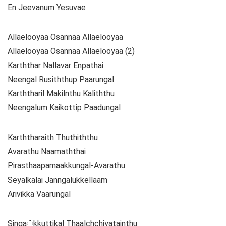
En Jeevanum Yesuvae
Allaelooyaa Osannaa Allaelooyaa
Allaelooyaa Osannaa Allaelooyaa (2)
Karththar Nallavar Enpathai
Neengal Rusiththup Paarungal
Karththaril Makilnthu Kaliththu
Neengalum Kaikottip Paadungal
Karththaraith Thuthiththu
Avarathu Naamaththai
Pirasthaapamaakkungal-Avarathu
Seyalkalai Janngalukkellaam
Arivikka Vaarungal
Singa்kkuttikal Thaalchchiyatainthu