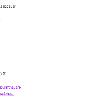
 Kaappavar
r
r
avar
 purinthavare
நேரத்திலே