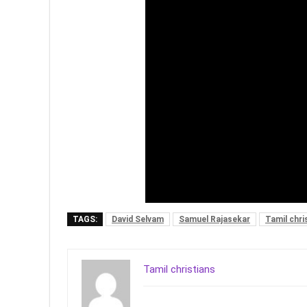
TAGS:
David Selvam
Samuel Rajasekar
Tamil chri
Tamil christians