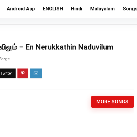
Android App
ENGLISH
Hindi
Malayalam
Song
ுவிலும் – En Nerukkathin Naduvilum
 Songs
MORE SONGS