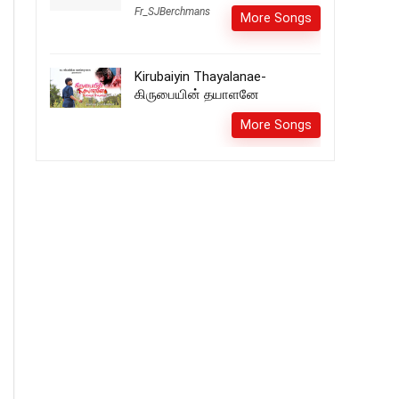
Fr_SJBerchmans
More Songs
Kirubaiyin Thayalanae-
கிருபையின் தயாளனே
More Songs