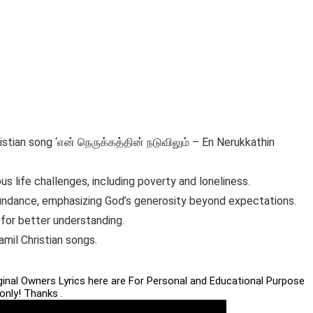
ristian song ‘என் நெருக்கத்தின் நடுவிலும் – En Nerukkathin
us life challenges, including poverty and loneliness.
undance, emphasizing God’s generosity beyond expectations.
d for better understanding.
Tamil Christian songs.
iginal Owners Lyrics here are For Personal and Educational Purpose
only! Thanks .