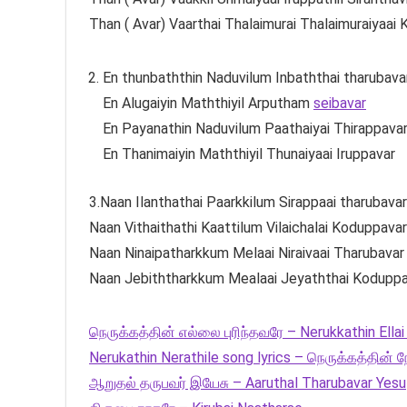
Than ( Avar) Vaarthai Thalaimurai Thalaimuraiyaai
En thunbaththin Naduvilum Inbaththai tharubava
En Alugaiyin Maththiyil Arputham
seibavar
En Payanathin Naduvilum Paathaiyai Thirappava
En Thanimaiyin Maththiyil Thunaiyaai Iruppavar
3.Naan Ilanthathai Paarkkilum Sirappaai tharubavar
Naan Vithaithathi Kaattilum Vilaichalai Koduppavar
Naan Ninaipatharkkum Melaai Niraivaai Tharubavar
Naan Jebiththarkkum Mealaai Jeyaththai Kodupp
நெருக்கத்தின் எல்லை புரிந்தவரே – Nerukkathin Ellai
Nerukathin Nerathile song lyrics – நெருக்கத்தின் 
ஆறுதல் தருபவர் இயேசு – Aaruthal Tharubavar Yesu