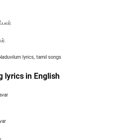
பவர்.
ர்.
Naduvilum lyrics, tamil songs
lyrics in English
avar
var
r