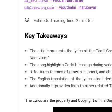
கிருபை நாதரே – Kirubai Naatharae
விடுதலை தருபவர் – Viduthalai Tharubavar
Estimated reading time:
2
minutes
Key Takeaways
The article presents the lyrics of the Tamil Ch
Naduvilum.’
The song highlights God’s blessings during vario
It features themes of growth, support, and ab
The English translation of the lyrics is include
Additionally, it provides links to other related 
The Lyrics are the property and Copyright of the Or