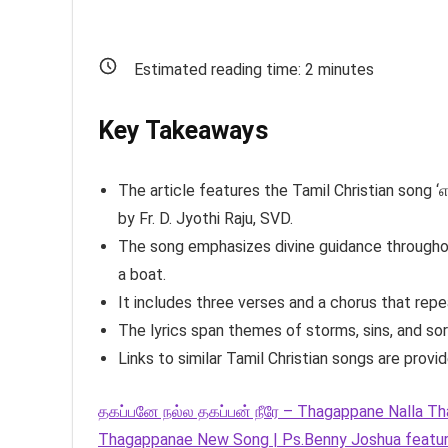
Estimated reading time:
2
minutes
Key Takeaways
The article features the Tamil Christian song
by Fr. D. Jyothi Raju, SVD.
The song emphasizes divine guidance throughou
a boat.
It includes three verses and a chorus that repeat
The lyrics span themes of storms, sins, and so
Links to similar Tamil Christian songs are provid
தகப்பனே நல்ல தகப்பன் நீரே – Thagappane Nalla T
Thagappanae New Song | Ps.Benny Joshua featuri