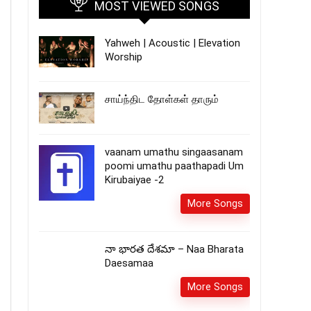
MOST VIEWED SONGS
Yahweh | Acoustic | Elevation
Worship
சாய்ந்திட தோள்கள் தாரும்
vaanam umathu singaasanam
poomi umathu paathapadi Um
Kirubaiyae -2
More Songs
నా భారత దేశమా – Naa Bharata
Daesamaa
More Songs