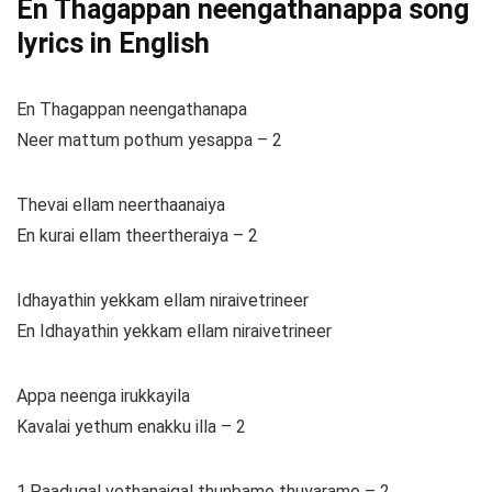
En Thagappan neengathanappa song
lyrics in English
En Thagappan neengathanapa
Neer mattum pothum yesappa – 2
Thevai ellam neerthaanaiya
En kurai ellam theertheraiya – 2
Idhayathin yekkam ellam niraivetrineer
En Idhayathin yekkam ellam niraivetrineer
Appa neenga irukkayila
Kavalai yethum enakku illa – 2
1.Paadugal vethanaigal thunbamo thuyaramo – 2