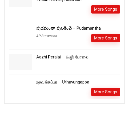
More Songs
పుడమంతా పులకించె – Pudamantha
AR Stevenson
More Songs
Aazhi Peralai – ஆழி பேரலை
உதவுங்கப்பா – Uthavungappa
More Songs