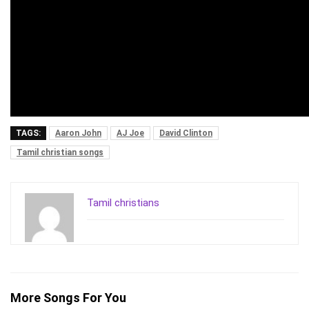
TAGS:
Aaron John
AJ Joe
David Clinton
Tamil christian songs
Tamil christians
More Songs For You