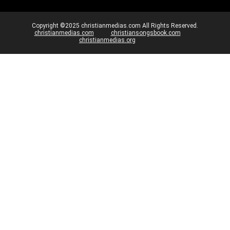
Copyright ©2025 christianmedias.com All Rights Reserved.
christianmedias.com
christiansongsbook.com
christianmedias.org