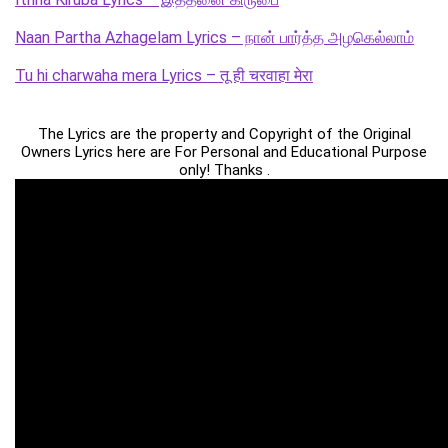
Naan Partha Azhagelam Lyrics – நான் பார்த்த அழகெல்லாம்
Tu hi charwaha mera Lyrics – तू ही चरवाहा मेरा
The Lyrics are the property and Copyright of the Original
Owners Lyrics here are For Personal and Educational Purpose
only! Thanks .