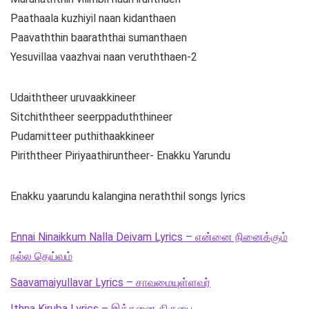
Paathaala kuzhiyil naan kidanthaen
Paavaththin baaraththai sumanthaen
Yesuvillaa vaazhvai naan veruththaen-2
Udaiththeer uruvaakkineer
Sitchiththeer seerppaduththineer
Pudamitteer puthithaakkineer
Piriththeer Piriyaathiruntheer- Enakku Yarundu
Enakku yaarundu kalangina neraththil songs lyrics
Ennai Ninaikkum Nalla Deivam Lyrics – என்னை நினைக்கும்
நல்ல தெய்வம்
Saavamaiyullavar Lyrics – சாவமையுள்ளவர்
Ithna Kiruba Lyrics – இத்தனை கிருபை