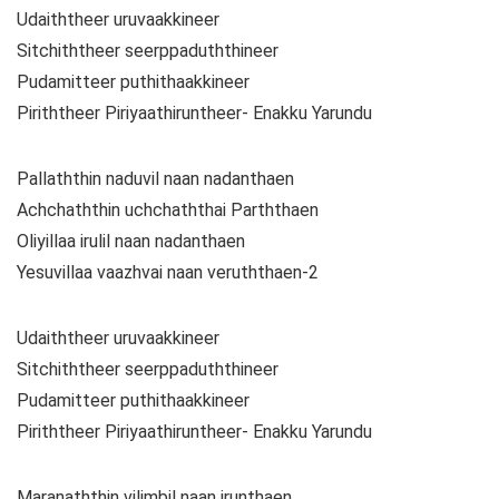
Udaiththeer uruvaakkineer
Sitchiththeer seerppaduththineer
Pudamitteer puthithaakkineer
Piriththeer Piriyaathiruntheer- Enakku Yarundu
Pallaththin naduvil naan nadanthaen
Achchaththin uchchaththai Parththaen
Oliyillaa irulil naan nadanthaen
Yesuvillaa vaazhvai naan veruththaen-2
Udaiththeer uruvaakkineer
Sitchiththeer seerppaduththineer
Pudamitteer puthithaakkineer
Piriththeer Piriyaathiruntheer- Enakku Yarundu
Maranaththin vilimbil naan irunthaen