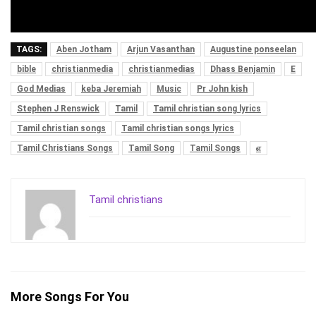
TAGS:
Aben Jotham
Arjun Vasanthan
Augustine ponseelan
bible
christianmedia
christianmedias
Dhass Benjamin
E
God Medias
keba Jeremiah
Music
Pr John kish
Stephen J Renswick
Tamil
Tamil christian song lyrics
Tamil christian songs
Tamil christian songs lyrics
Tamil Christians Songs
Tamil Song
Tamil Songs
எ
Tamil christians
More Songs For You