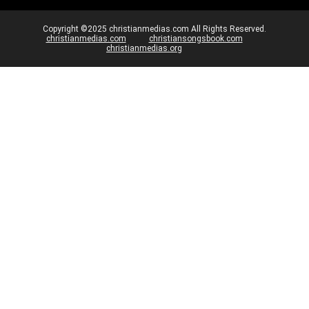
Copyright ©2025 christianmedias.com All Rights Reserved.
christianmedias.com
christiansongsbook.com
christianmedias.org