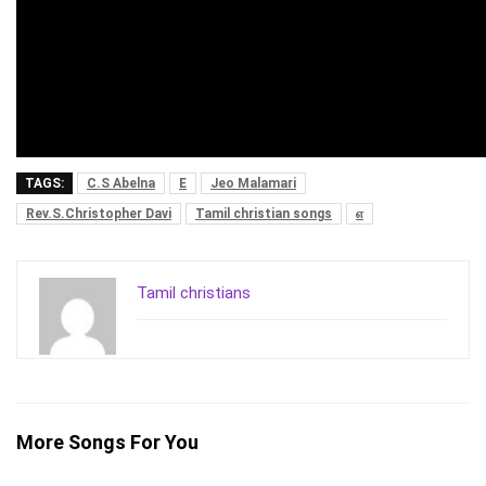
TAGS:
C.S Abelna
E
Jeo Malamari
Rev.S.Christopher Davi
Tamil christian songs
எ
Tamil christians
More Songs For You