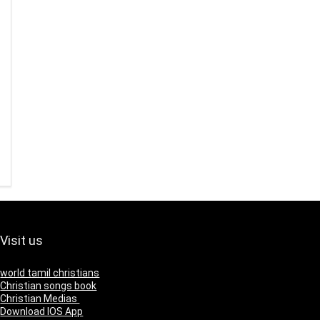
Visit us
world tamil christians
Christian songs book
Christian Medias
Download IOS App