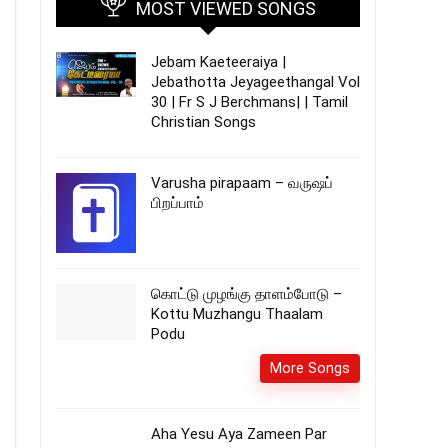
MOST VIEWED SONGS
Jebam Kaeteeraiya |
Jebathotta Jeyageethangal Vol
30 | Fr S J Berchmans| | Tamil
Christian Songs
Varusha pirapaam – வருஷப்
பிறப்பாம்
கொட்டு முழங்கு தாளம்போடு –
Kottu Muzhangu Thaalam
Podu
More Songs
Aha Yesu Aya Zameen Par