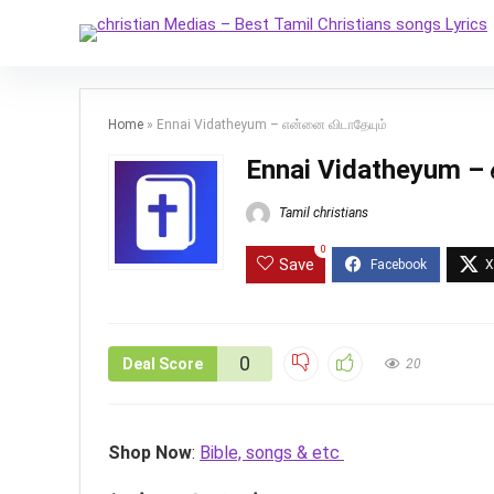
Home
»
Ennai Vidatheyum – என்னை விடாதேயும்
Ennai Vidatheyum – 
Tamil christians
0
Save
0
Deal Score
20
Shop Now
:
Bible, songs & etc