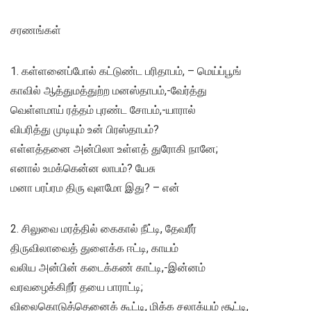
சரணங்கள்
1. கள்ளனைப்போல் கட்டுண்ட பரிதாபம், – மெய்ப்பூங்
காவில் ஆத்துமத்துற்ற மனஸ்தாபம்,-வேர்த்து
வெள்ளமாய் ரத்தம் புரண்ட சோபம்,-யாரால்
விபரித்து முடியும் உன் பிரஸ்தாபம்?
எள்ளத்தனை அன்பிலா உள்ளத் துரோகி நானே;
எனால் உமக்கென்ன லாபம்? யேசு
மனா பரப்ரம திரு வுளமோ இது? – என்
2. சிலுவை மரத்தில் கைகால் நீட்டி, தேவரீர்
திருவிலாவைத் துளைக்க ஈட்டி, காயம்
வலிய அன்பின் கடைக்கண் காட்டி,-இன்னம்
வரவழைக்கிறீர் தயை பாராட்டி;
விலைகொடுத்தெனைக் கூட்டி, மிக்க சலாக்யம் சூட்டி,