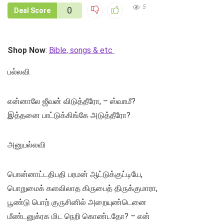
5
0
Deal Score
Shop Now
:
Bible, songs & etc
பல்லவி
என்னாலே ஜீவன் விடுத்தீரோ, – ஸ்வாமீ?
இத்தனை பாட்டுக்கிங்கே அடுத்தீரோ?
அனுபல்லவி
பொன்னாட்டதிபதி பரமன் ஆட்டுக்குட்டியே,
பொறுமைக் களவிலாத கிருபைத் திருக்குமாரா,
பூண்டு பொற் குருசினில் அறையுண்டெனை
மீண்டனுக்ரக மிட நெறி கொண்டதோ? – என்