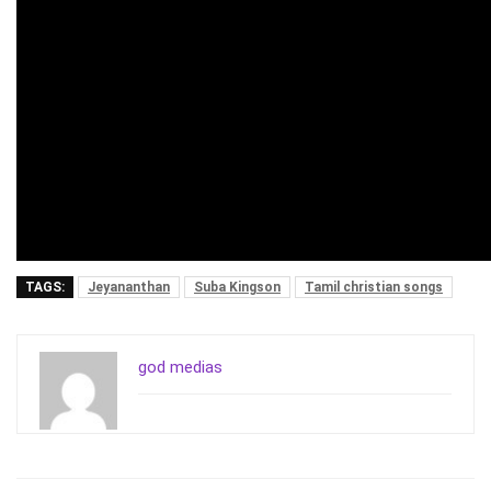
TAGS:
Jeyananthan
Suba Kingson
Tamil christian songs
god medias