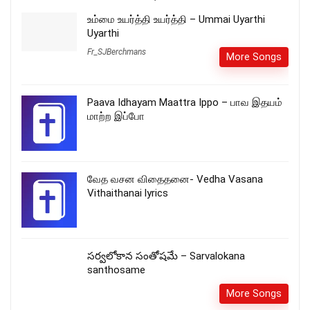
உம்மை உயர்த்தி உயர்த்தி – Ummai Uyarthi
Uyarthi
Fr_SJBerchmans
More Songs
Paava Idhayam Maattra Ippo – பாவ இதயம்
மாற்ற இப்போ
வேத வசன விதைதனை- Vedha Vasana
Vithaithanai lyrics
సర్వలోకాన సంతోషమే – Sarvalokana
santhosame
More Songs