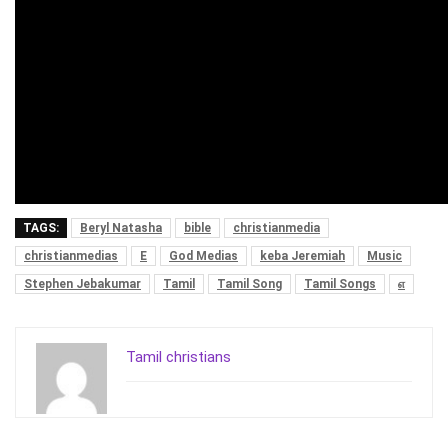
TAGS:
Beryl Natasha
bible
christianmedia
christianmedias
E
God Medias
keba Jeremiah
Music
Stephen Jebakumar
Tamil
Tamil Song
Tamil Songs
எ
Tamil christians