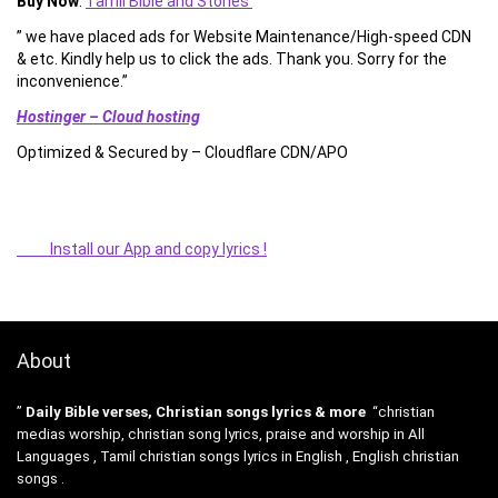
Buy Now
:
Tamil Bible and Stories
” we have placed ads for Website Maintenance/High-speed CDN
& etc. Kindly help us to click the ads. Thank you. Sorry for the
inconvenience.”
Hostinger – Cloud hosting
Optimized & Secured by – Cloudflare CDN/APO
Install our App and copy lyrics !
About
”
Daily Bible verses, Christian songs lyrics & more
“christian
medias worship, christian song lyrics, praise and worship in All
Languages , Tamil christian songs lyrics in English , English christian
songs .