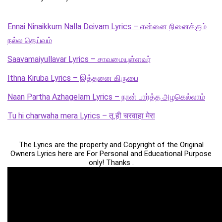
Ennai Ninaikkum Nalla Deivam Lyrics – என்னை நினைக்கும்
நல்ல தெய்வம்
Saavamaiyullavar Lyrics – சாவமையுள்ளவர்
Ithna Kiruba Lyrics – இத்தனை கிருபை
Naan Partha Azhagelam Lyrics – நான் பார்த்த அழகெல்லாம்
Tu hi charwaha mera Lyrics – तू ही चरवाहा मेरा
The Lyrics are the property and Copyright of the Original
Owners Lyrics here are For Personal and Educational Purpose
only! Thanks .