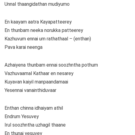
Unnal thaangidathan mudiyumo
En kaayam aatra Kayapatteerey
En thunbam neeka norukka patteerey
Kazhuvum ennai um rathathaal – (enthan)
Pava karai neenga
Azhaiyena thunbam ennai soozhntha pothum
Vazhuvaamal Kathaar en nesarey
Kuyavan kaiyil manpaandamaai
Yesennai vanainthiduvaar
Enthan chinna idhaiyam athil
Endrum Yesuvey
Irul soozhntha uzhagil thaane
En thunai yesuvey