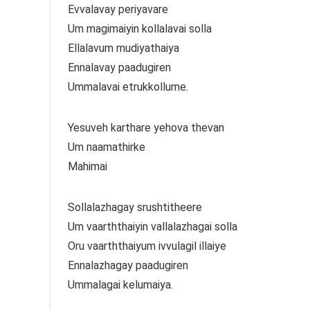
Evvalavay periyavare
Um magimaiyin kollalavai solla
Ellalavum mudiyathaiya
Ennalavay paadugiren
Ummalavai etrukkollume.
Yesuveh karthare yehova thevan
Um naamathirke
Mahimai
Solla­lazhagay srushtitheere
Um vaarththaiyin valla­lazhagai solla
Oru vaarththaiyum ivvulagil illaiye
Ennalazhagay paadugiren
Ummalagai kelumaiya.