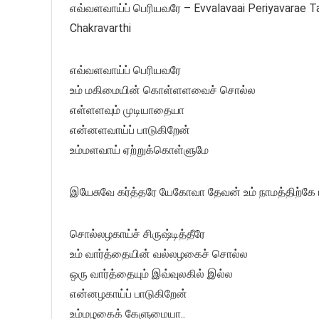
எவ்வளவாய்ப் பெரியவரே – Evvalavaai Periyavarae Tam
Chakravarthi
எவ்வளவாய்ப் பெரியவரே
உம் மகிமையின் கொள்ளளவைச் சொல்ல
எள்ளளவும் முடியாதையா
என்னளவாய்ப் பாடுகிறேன்
உம்மளவாய் ஏற்றுக்கொள்ளுமே
இயேசுவே கர்த்தரே யேகோவா தேவன் உம் நாமத்திற்க
சொல்லழகாய்ச் சிருஷ்டித்தீரே
உம் வார்த்தையின் வல்லழகைச் சொல்ல
ஒரு வார்த்தையும் இவ்வுலகில் இல்ல
என்னழகாய்ப் பாடுகிறேன்
உம்மழகைக் கேளுமையா..