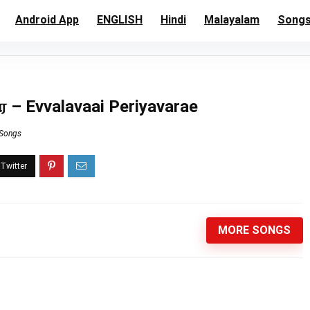
Android App
ENGLISH
Hindi
Malayalam
Song
ே – Evvalavaai Periyavarae
 Songs
MORE SONGS