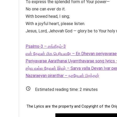
To express the splendid form of Your power—
No one can ever do it.
With bowed head, I sing;
With a joyful heart, please listen.
Jesus, Lord, Jehovah God — glory be to Your holy
Psalms-3 – சங்கீதம்-3
என் தேவன் மிக பெரியவரே – En Dhevan periyavarae
Periyavarae Aarathanai Uyarnthavarae song lyri
சர்வ வல்ல தேவன் இவர் – Sarva valla Devan Ivar pe
Nazaraeyan piranthar – நசரேயன் பிறந்தார்
Estimated reading time:
2
minutes
The Lyrics are the property and Copyright of the Or