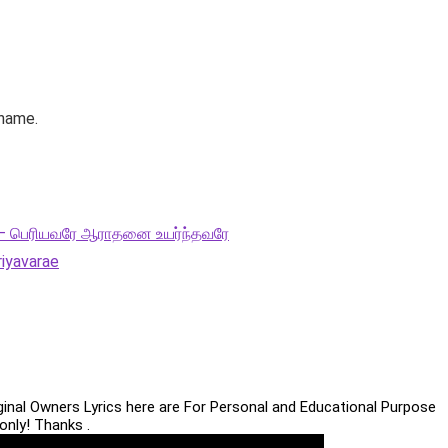
 name.
cs – பெரியவரே ஆராதனை உயர்ந்தவரே
riyavarae
iginal Owners Lyrics here are For Personal and Educational Purpose
only! Thanks .