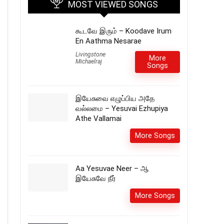
MOST VIEWED SONGS
கூடவே இரும் – Koodave Irum
En Aathma Nesarae
Livingstone
More
Michaelraj
Songs
இயேசுவை எழுப்பிய அதே
வல்லமை – Yesuvai Ezhupiya
Athe Vallamai
More Songs
Aa Yesuvae Neer – ஆ
இயேசுவே நீர்
More Songs