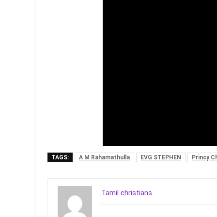
TAGS:
A M Rahamathulla
EVG STEPHEN
Princy C
Tamil christians