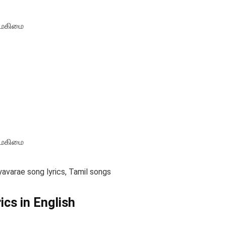
ே மகிமை
ே மகிமை
yavarae song lyrics, Tamil songs
ics in English