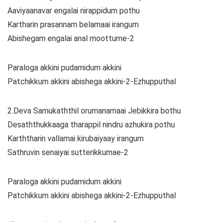
Aaviyaanavar engalai nirappidum pothu
Kartharin prasannam belamaai irangum
Abishegam engalai anal moottume-2
Paraloga akkini pudamidum akkini
Patchikkum akkini abishega akkini-2-Ezhupputhal
2.Deva Samukaththil orumanamaai Jebikkira bothu
Desaththukkaaga tharappil nindru azhukira pothu
Karththarin vallamai kirubaiyaay irangum
Sathruvin senaiyai sutterikkumae-2
Paraloga akkini pudamidum akkini
Patchikkum akkini abishega akkini-2-Ezhupputhal