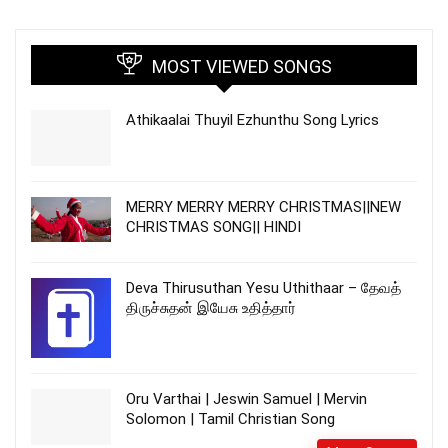
MOST VIEWED SONGS
Athikaalai Thuyil Ezhunthu Song Lyrics
MERRY MERRY MERRY CHRISTMAS||NEW
CHRISTMAS SONG|| HINDI
Deva Thirusuthan Yesu Uthithaar – தேவத்
திருச்சுதன் இயேசு உதித்தார்
Oru Varthai | Jeswin Samuel | Mervin
Solomon | Tamil Christian Song