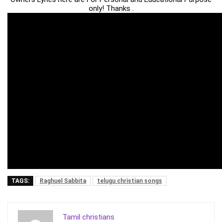
only! Thanks .
TAGS:
Raghuel Sabbita
telugu christian songs
Tamil christians