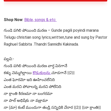
Shop Now
:
Bible, songs & etc
గుండె పగిలి పోయింది మరణ – Gunde pagili poyindi marana
Telugu christian song lyrics,written,tune and sung by Pastor
Raghuel Sabbita .Thandri Sannidhi Kakinada.
పల్లవి:-
గుండె పగిలి పోయింది మరణ వార్త వినగానే
కళ్ళు చెమ్మగిల్లాయి
కొడుకులను
చూడగానే ||2||
ఎంత ఘోరమో ఇది ఊహించలేనిది
ఎంత మరచి పోవాలన్న మరచి పోలేనిది
నా క్రాంతి కిరణమా నా బంగరమా
నా పాల్ అభిషేకు నా వజ్రామా
నా (మా) కంటే ముందుగా తండ్రి సన్నిధికి చేరార ||2|| ||నా క్రాంతి||