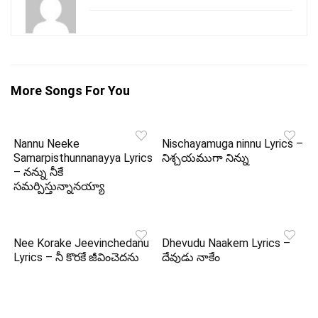
More Songs For You
Nannu Neeke
Nischayamuga ninnu Lyrics –
Samarpisthunnanayya Lyrics
నిశ్చయముగా నిన్ను
– నన్ను నీకే
సమర్పిస్తున్నానయ్యా
Nee Korake Jeevinchedanu
Dhevudu Naakem Lyrics –
Lyrics – నీ కొరకే జీవించెదను
దేవుడు నాకేం