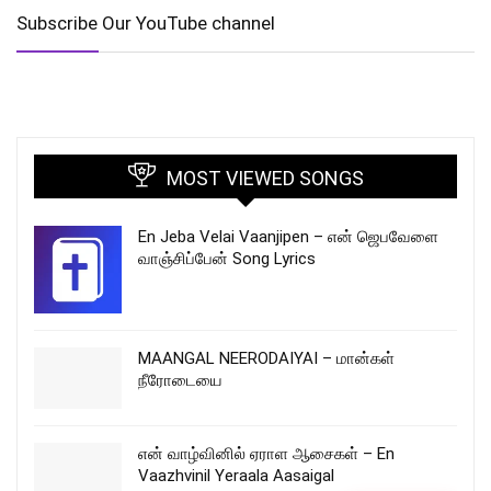
Subscribe Our YouTube channel
MOST VIEWED SONGS
En Jeba Velai Vaanjipen – என் ஜெபவேளை
வாஞ்சிப்பேன் Song Lyrics
MAANGAL NEERODAIYAI – மான்கள்
நீரோடையை
என் வாழ்வினில் ஏராள ஆசைகள் – En
Vaazhvinil Yeraala Aasaigal