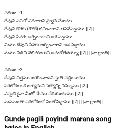
చరణం :-1
దేవుని పనిలో ఎదగాలని ప్రార్థన చేశాము
దేవుని కొరకు (కొరకే) జీవించాలని తపనేపడ్డాము ||2||
దేవుని సేవకు అర్పించాలని ఆశ పడ్డాము
మిము దేవుని సేవకు అర్పించాలని ఆశ పడ్డాము
మము విడిచి వెలిపోతారని అనుకోలేదయ్యా ||2|| ||నా క్రాంతి||
చరణం :-2
దేవుని చిత్తము జరిగించాడని స్తుతి చెల్లించాము
పరలోకం ఒక బాగ్యమని సత్యాన్ని నమ్మాము ||2||
ఎప్పటి కైనా మీతో మేము చేరుకుంటాము ||2||
మనమంతా పరలోకంలో సంతోసిద్దాము ||2|| ||నా క్రాంతి||
Gunde pagili poyindi marana song
lyrics in English