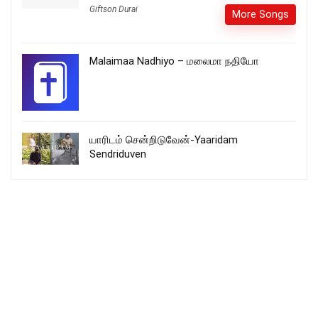
Giftson Durai
More Songs
Malaimaa Nadhiyo – மலைமா நதியோ
யாரிடம் சென்றிடுவேன்-Yaaridam
Sendriduven