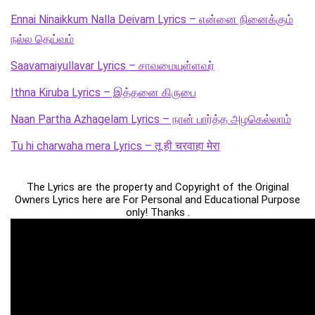
Ennai Ninaikkum Nalla Deivam Lyrics – என்னை நினைக்கும்
நல்ல தெய்வம்
Saavamaiyullavar Lyrics – சாவமையுள்ளவர்
Ithna Kiruba Lyrics – இத்தனை கிருபை
Naan Partha Azhagelam Lyrics – நான் பார்த்த அழகெல்லாம்
Tu hi charwaha mera Lyrics – तू ही चरवाहा मेरा
The Lyrics are the property and Copyright of the Original
Owners Lyrics here are For Personal and Educational Purpose
only! Thanks .