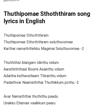
Thuthipomae Sthoththiram song
lyrics in English
Thuthipomae Sthoththiram
Thuthipomae Sthoththiram seluthuvomae
Karthar namaththirkku Magimai Seluthuvomae -2
Thuthithal Alangam Idinthu vidum
Aarathiththaal Boomi Asainthu vidum
Adaitha kathavellaam Thiranthu vidum
Padaithvar Naamaththai Thuthikkum pothu -2
Avar Namaththai thuthithu paadu
Unakku Ellamae vaaikkum paaru