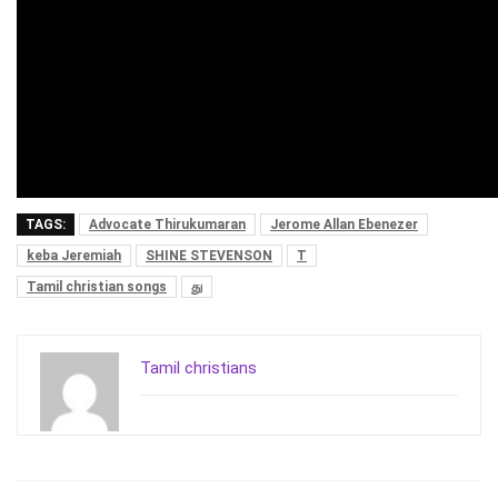
TAGS:
Advocate Thirukumaran
Jerome Allan Ebenezer
keba Jeremiah
SHINE STEVENSON
T
Tamil christian songs
து
Tamil christians