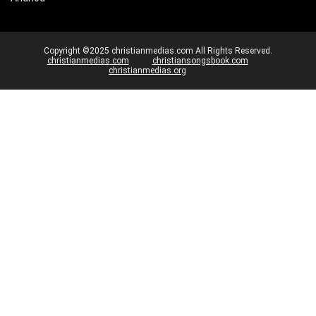
Copyright ©2025 christianmedias.com All Rights Reserved.
christianmedias.com
christiansongsbook.com
christianmedias.org