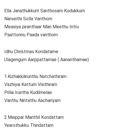
Ella Janathukkum Santhosam Kodukkum
Narseithi Solla Vanthom
Measiya piranthaar Man Meethu Intru
Paattonnu Paada vanthom
Idhu Christmas Kondatame
Ulagengum Aarppattamae ( Aananthamae)
1.Kizhakkilirunthu Natchathiram
Vazhiyai Kattum Visithiram
Pillai Iruntha Kudilmelae
Vanthu Nintathu Aachariyam
2.Meippar Manthil Kondattam
Yearothukku Thindattam