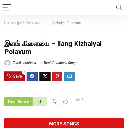
Home
»
இளங் கிளையை – Ilang Kizhaiyai Polavum
இளங் கிளையை – Ilang Kizhaiyai
Polavum
Tamil christians
Tamil Christians Songs
0
Save
5
0
Deal Score
MORE SONGS