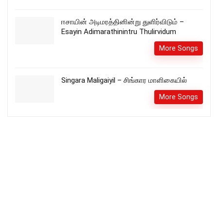
ஈசாயின் அடிமரத்தினின்று துளிர்விடும் –
Esayin Adimarathinintru Thulirvidum
More Songs
Singara Maligaiyil – சிங்கார மாளிகையில்
More Songs