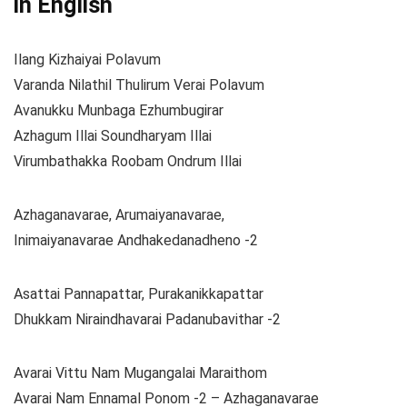
in English
Ilang Kizhaiyai Polavum
Varanda Nilathil Thulirum Verai Polavum
Avanukku Munbaga Ezhumbugirar
Azhagum Illai Soundharyam Illai
Virumbathakka Roobam Ondrum Illai
Azhaganavarae, Arumaiyanavarae,
Inimaiyanavarae Andhakedanadheno -2
Asattai Pannapattar, Purakanikkapattar
Dhukkam Niraindhavarai Padanubavithar -2
Avarai Vittu Nam Mugangalai Maraithom
Avarai Nam Ennamal Ponom -2 – Azhaganavarae