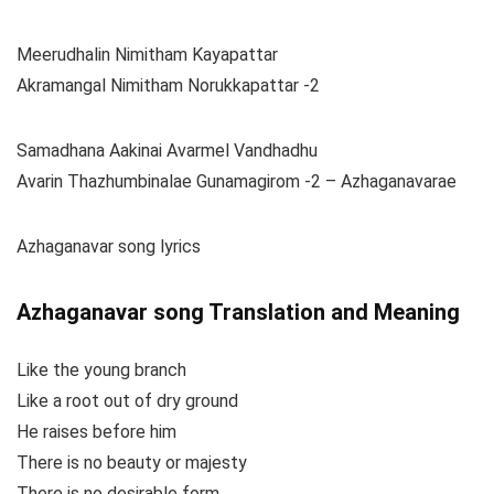
Meerudhalin Nimitham Kayapattar
Akramangal Nimitham Norukkapattar -2
Samadhana Aakinai Avarmel Vandhadhu
Avarin Thazhumbinalae Gunamagirom -2 – Azhaganavarae
Azhaganavar song lyrics
Azhaganavar song Translation and Meaning
Like the young branch
Like a root out of dry ground
He raises before him
There is no beauty or majesty
There is no desirable form