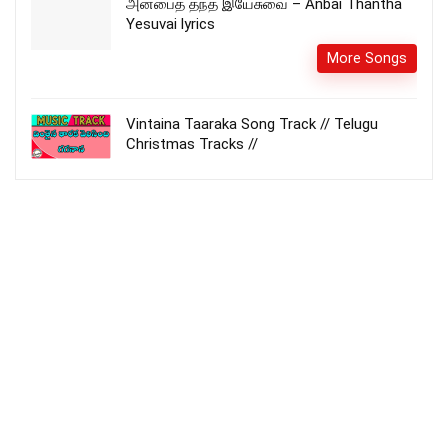
அன்பைத் தந்த இயேசுவை – Anbai Thantha
Yesuvai lyrics
More Songs
Vintaina Taaraka Song Track // Telugu
Christmas Tracks //