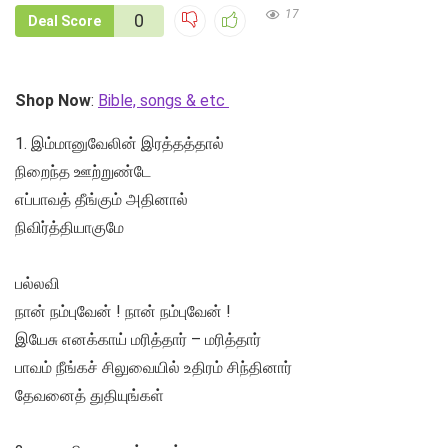
17
0
Deal Score
Shop Now
:
Bible, songs & etc
1. இம்மானுவேலின் இரத்தத்தால்
நிறைந்த ஊற்றுண்டே
எப்பாவத் தீங்கும் அதினால்
நிவிர்த்தியாகுமே
பல்லவி
நான் நம்புவேன் ! நான் நம்புவேன் !
இயேசு எனக்காய் மரித்தார் – மரித்தார்
பாவம் நீங்கச் சிலுவையில் உதிரம் சிந்தினார்
தேவனைத் துதியுங்கள்