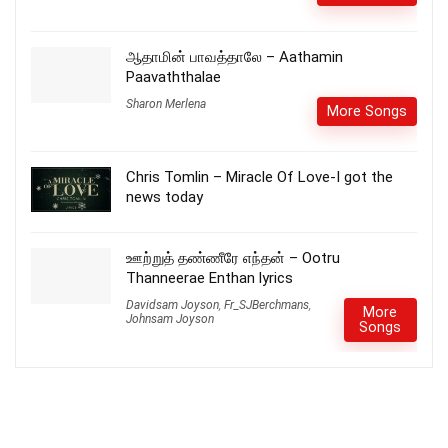
ஆதாமின் பாவத்தாலே – Aathamin
Paavaththalae
Sharon Merlena
More Songs
Chris Tomlin – Miracle Of Love-I got the
news today
ஊற்றுத் தண்ணீரே எந்தன் – Ootru
Thanneerae Enthan lyrics
Davidsam Joyson
,
Fr_SJBerchmans
,
More
Johnsam Joyson
Songs