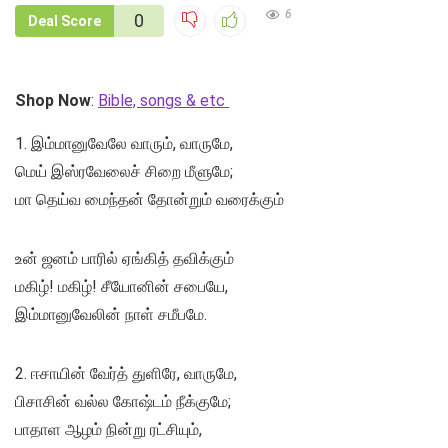
6
0
Deal Score
Shop Now
:
Bible, songs & etc
1. இம்மானுவேலே வாரும், வாருமே,
மெய் இஸ்ரவேலைச் சிறை மீளுமே;
மா தெய்வ மைந்தன் தோன்றும் வரைக்கும்
உன் ஜனம் பாரில் ஏங்கித் தவிக்கும்
மகிழ்! மகிழ்! சீயோனின் சபையே,
இம்மானுவேலின் நாள் சமீபமே.
2. ஈசாயின் வேர்த் துளிரே, வாருமே,
பிசாசின் வல்ல கோஷ்டம் நீக்குமே;
பாதாள ஆழம் நின்று ரட்சியும்,