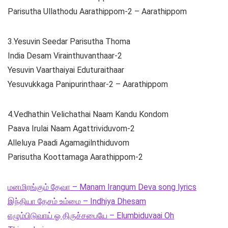
Parisutha Ullathodu Aarathippom-2 – Aarathippom
3.Yesuvin Seedar Parisutha Thoma
India Desam Virainthuvanthaar-2
Yesuvin Vaarthaiyai Eduturaithaar
Yesuvukkaga Panipurinthaar-2 – Aarathippom
4.Vedhathin Velichathai Naam Kandu Kondom
Paava Irulai Naam Agattrividuvom-2
Alleluya Paadi Agamagilnthiduvom
Parisutha Koottamaga Aarathippom-2
மனமிரங்கும் தேவா – Manam Irangum Deva song lyrics
இந்தியா தேசம் உம்மை – Indhiya Dhesam
எழும்பிடுவாய் ஓ திருச்சபையே – Elumbiduvaai Oh