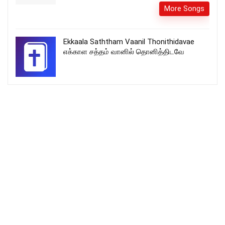
More Songs
Ekkaala Saththam Vaanil Thonithidavae
எக்காள சத்தம் வானில் தொனித்திடவே