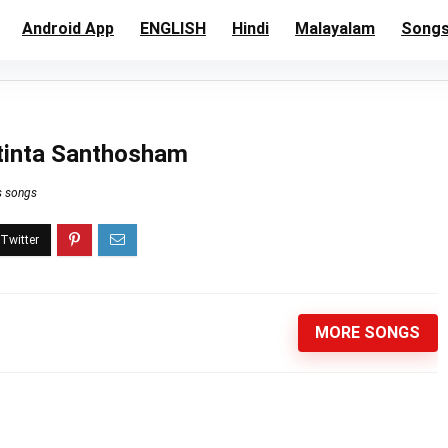
Android App
ENGLISH
Hindi
Malayalam
Song
tinta Santhosham
s songs
MORE SONGS