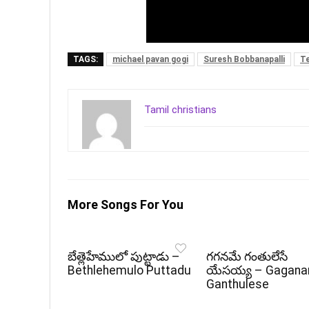
TAGS:
michael pavan gogi
Suresh Bobbanapalli
Te
Tamil christians
More Songs For You
బేత్లెహేములో పుట్టాడు –
గగనమే గంతులేసే
Bethlehemulo Puttadu
యేసయ్య – Gagan
Ganthulese