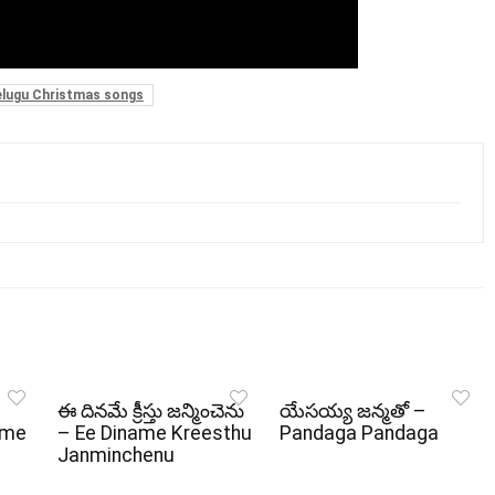
lugu Christmas songs
ఈ దినమే క్రీస్తు జన్మించెను
యేసయ్య జన్మతో –
ame
– Ee Diname Kreesthu
Pandaga Pandaga
Janminchenu