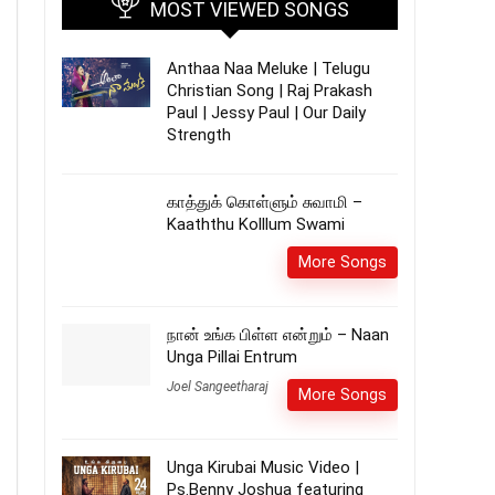
MOST VIEWED SONGS
Anthaa Naa Meluke | Telugu
Christian Song | Raj Prakash
Paul | Jessy Paul | Our Daily
Strength
காத்துக் கொள்ளும் சுவாமி –
Kaaththu Kolllum Swami
More Songs
நான் உங்க பிள்ள என்றும் – Naan
Unga Pillai Entrum
Joel Sangeetharaj
More Songs
Unga Kirubai Music Video |
Ps.Benny Joshua featuring