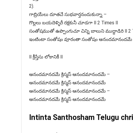
2).
గాబ్రియేలు దూతచే సుభవార్తనందుకున్నా –
గొల్లలు బయదెళ్ళిరీ రక్షకునీ చూడగా ll 2 Times ll
సంతోషముతో ఉప్పొంగుచూ చిన్ని బాలుని ముద్దాడిరి ll 2 
ఇంటింటా సంతోషం వూరంతా సంతోషం ఆనందమానందమే
ll క్రీస్తేసు లోకానికీ ll
ఆనందమానదమే క్రిస్మస్ ఆనందమానందమే –
ఆనందమానదమే క్రిస్మస్ ఆనందమానందమే
ఆనందమానదమే క్రిస్మస్ ఆనందమానందమే –
ఆనందమానదమే క్రిస్మస్ ఆనందమానందమే
Intinta Santhosham Telugu chr