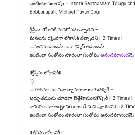
ఇంటింటా సంతోషం – Intinta Santhosham Telugu chr
Bobbanapalli, Michael Pavan Gogi
క్రీస్తేసు లోకానికీ మనకోసమొచ్చాడని –
మనలను రక్షింపగా లోకానికి వచ్చాడని ll 2 Times ll
ఆనందమానందమే అహ క్రిస్మస్ ఆనందమే
ఇంటింటా సంతోషం వూరంతా సంతోషం
ఆనందమానందమే
llక్రీస్తేసు లోకానికీll
1).
ఆ తారనూ చూచినా గ్నానూలూ బయదెళ్ళిరీ –
అద్భుతమును చూడగా బెత్లేహేమునకొచ్చిరీ ll 2 Times ll
కానుకలానూ అర్పించిరీ బాలయేసుని పూజించిరి ll 2 Time
ఇంటింటా సంతోషం వూరంతా సంతోషం ఆనందమానందమే
ll క్రీస్తేసు లోకానికీ ll