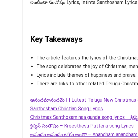
ఇంటింటా సంతోషం Lyrics, Intinta Santhosham Lyrics
Key Takeaways
The article features the lyrics of the Christm
The song celebrates the joy of Christmas, ment
Lyrics include themes of happiness and praise, h
There are links to other related Telugu Christm
ఆనందమానందమే | | Latest Telugu New Christmas 
Santhosham Christian Song Lyrics
Christmas Santhosam naa gunde song lyrics – క్రిస్
క్రిస్మస్ సంతొషం – Kreesthesu Puttenu song Lyrics
ఆనందం ఆనందం లోకం అంతా – Anandham anandham 