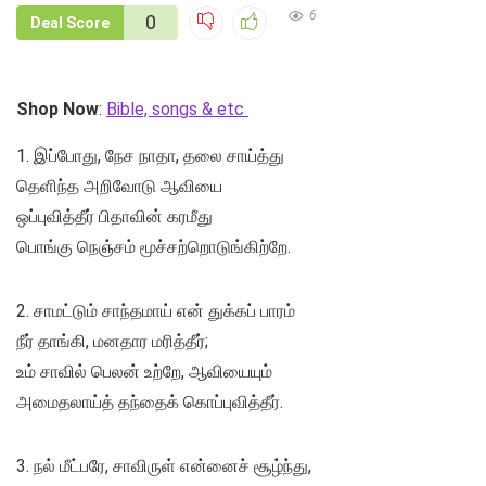
6
0
Deal Score
Shop Now
:
Bible, songs & etc
1. இப்போது, நேச நாதா, தலை சாய்த்து
தெளிந்த அறிவோடு ஆவியை
ஒப்புவித்தீர் பிதாவின் கரமீது
பொங்கு நெஞ்சம் மூச்சற்றொடுங்கிற்றே.
2. சாமட்டும் சாந்தமாய் என் துக்கப் பாரம்
நீர் தாங்கி, மனதார மரித்தீர்;
உம் சாவில் பெலன் உற்றே, ஆவியையும்
அமைதலாய்த் தந்தைக் கொப்புவித்தீர்.
3. நல் மீட்பரே, சாவிருள் என்னைச் சூழ்ந்து,