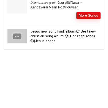
ஆண்டவரை நான் போற்றிடுவேன் –
Aandavarai Naan Pottriduvean
More Songs
Jesus new song hindi album|💞 Best new
christian song album 💞| Christian songs
💞|Jesus songs