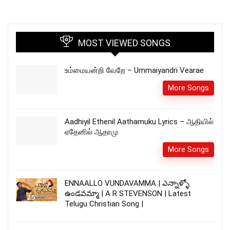
MOST VIEWED SONGS
உம்மையன்றி வேறே – Ummaiyandri Vearae
More Songs
Aadhiyil Ethenil Aathamuku Lyrics – ஆதியில்
ஏதேனில் ஆதாமு
More Songs
ENNAALLO VUNDAVAMMA | ఎన్నాళ్ళో
ఉండవమ్మా | A R STEVENSON | Latest
Telugu Christian Song |