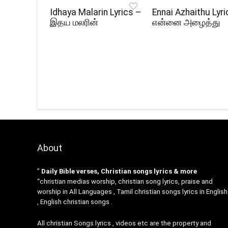
Idhaya Malarin Lyrics –
Ennai Azhaithu Lyri
இதய மலரின்
என்னை அழைத்து
About
”
Daily Bible verses, Christian songs lyrics & more
“christian medias worship, christian song lyrics, praise and
worship in All Languages , Tamil christian songs lyrics in English
, English christian songs .
All christian Songs lyrics , videos etc are the property and