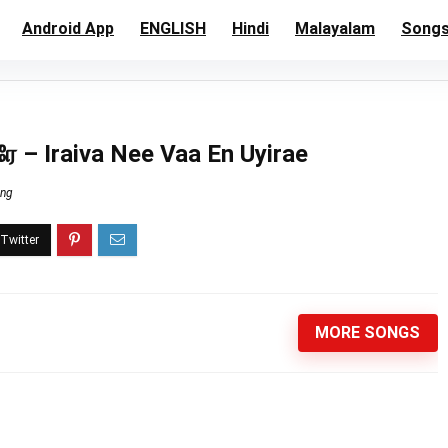
Android App
ENGLISH
Hindi
Malayalam
Song
ே – Iraiva Nee Vaa En Uyirae
ong
MORE SONGS