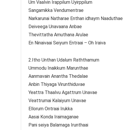
Um Vaalvin Irappilum Uyirppilum
Sangamikka Vendumentrae
Narkarunai Natharae Enthan idhaym Naaduthae
Deiveega Unavaana Anbae
Thevittatha Amuthana Arulae
En Ninaivaai Seiyum Entraai – Oh Iraiva
2.Itho Unthan Udalum Raththamum
Ummodu Inaikkum Marunthae
Aanmavain Anantha Thedalae
Anbin Thiyaga Virunthiduvae
Yeattra Thaalvu Agattrum Unavae
Veattrumai Kalaiyum Unavae
Ellorum Ontraai Irukka
Aasai Konda Iraimaganae
Pani seiya Balamaga Irunthaai