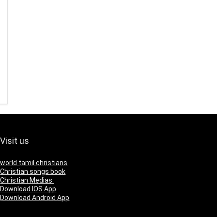
Visit us
world tamil christians
Christian songs book
Christian Medias
Download IOS App
Download Android App