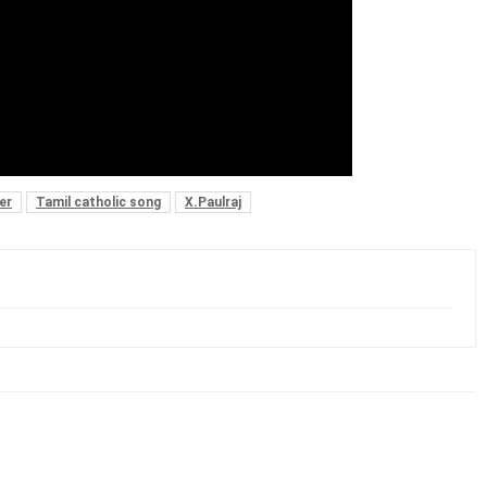
er
Tamil catholic song
X.Paulraj