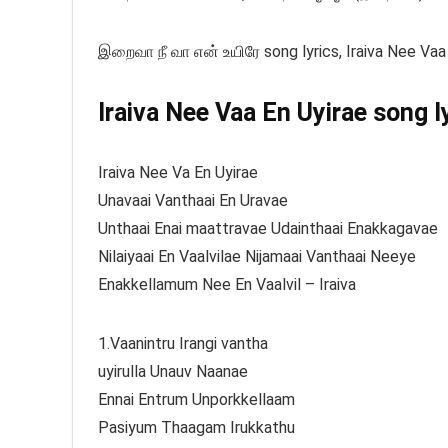
இறைவா நீ வா என் உயிரே song lyrics, Iraiva Nee Vaa 
Iraiva Nee Vaa En Uyirae song ly
Iraiva Nee Va En Uyirae
Unavaai Vanthaai En Uravae
Unthaai Enai maattravae Udainthaai Enakkagavae
Nilaiyaai En Vaalvilae Nijamaai Vanthaai Neeye
Enakkellamum Nee En Vaalvil – Iraiva
1.Vaanintru Irangi vantha
uyirulla Unauv Naanae
Ennai Entrum Unporkkellaam
Pasiyum Thaagam Irukkathu