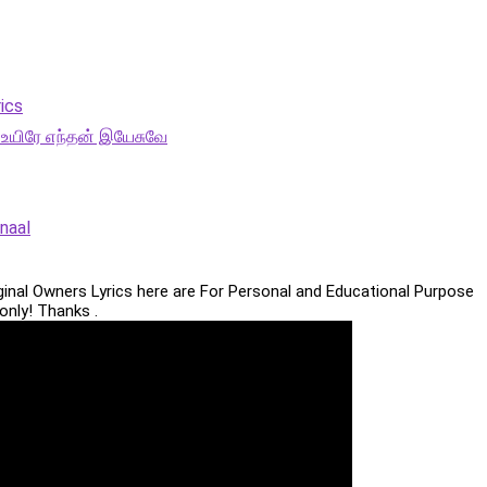
ics
ே உயிரே எந்தன் இயேசுவே
 naal
iginal Owners Lyrics here are For Personal and Educational Purpose
only! Thanks .