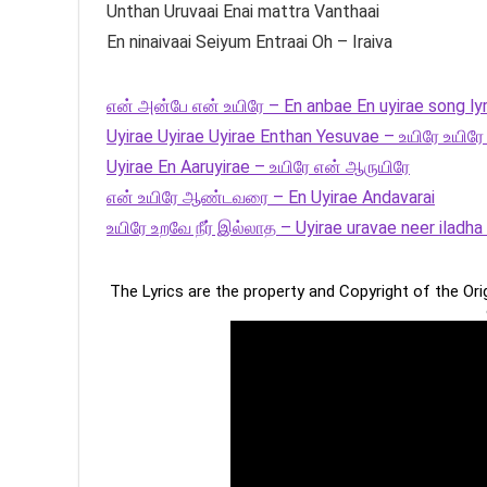
Unthan Uruvaai Enai mattra Vanthaai
En ninaivaai Seiyum Entraai Oh – Iraiva
என் அன்பே என் உயிரே – En anbae En uyirae song lyr
Uyirae Uyirae Uyirae Enthan Yesuvae – உயிரே உயிர
Uyirae En Aaruyirae – உயிரே என் ஆருயிரே
என் உயிரே ஆண்டவரை – En Uyirae Andavarai
உயிரே உறவே நீர் இல்லாத – Uyirae uravae neer iladha
The Lyrics are the property and Copyright of the Or