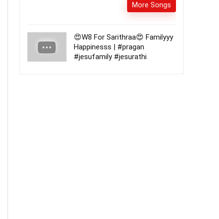
More Songs
😍W8 For Sarithraa😍 Familyyy
Happinesss | #pragan
#jesufamily #jesurathi