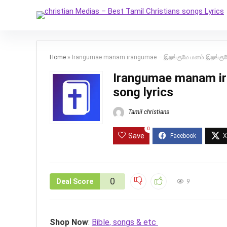
Home
»
Irangumae manam irangumae – இறங்குமே மனம் இறங்குமே
Irangumae manam ir
song lyrics
Tamil christians
0
Save
0
Deal Score
9
Shop Now
:
Bible, songs & etc