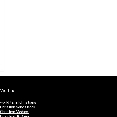
Visit us
world tamil christians
Christian songs book
Christian Medias
Download IOS App