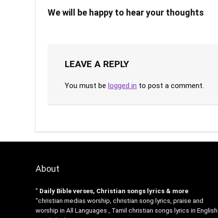
We will be happy to hear your thoughts
LEAVE A REPLY
You must be
logged in
to post a comment.
About
”
Daily Bible verses, Christian songs lyrics & more
“christian medias worship, christian song lyrics, praise and
worship in All Languages , Tamil christian songs lyrics in English