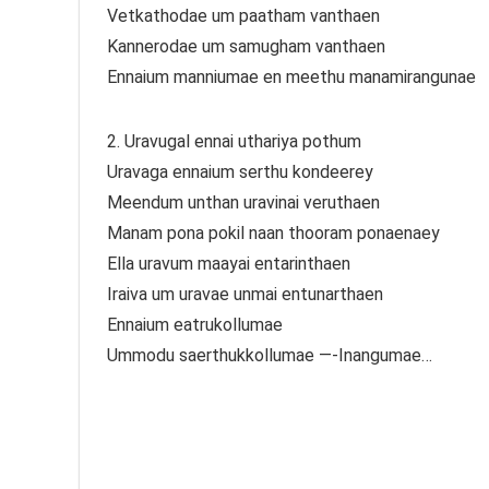
Vetkathodae um paatham vanthaen
Kannerodae um samugham vanthaen
Ennaium manniumae en meethu manamirangunae
2. Uravugal ennai uthariya pothum
Uravaga ennaium serthu kondeerey
Meendum unthan uravinai veruthaen
Manam pona pokil naan thooram ponaenaey
Ella uravum maayai entarinthaen
Iraiva um uravae unmai entunarthaen
Ennaium eatrukollumae
Ummodu saerthukkollumae —-Inangumae…