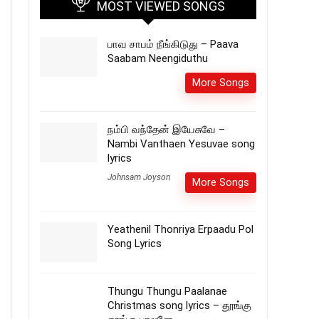
MOST VIEWED SONGS
பாவ சாபம் நீங்கிடுது – Paava
Saabam Neengiduthu
More Songs
நம்பி வந்தேன் இயேசுவே –
Nambi Vanthaen Yesuvae song
lyrics
Johnsam Joyson
More Songs
Yeathenil Thonriya Erpaadu Pol
Song Lyrics
Thungu Thungu Paalanae
Christmas song lyrics – தூங்கு