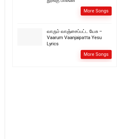
தூங்கு பாலனே
More Songs
வாரும் வாஞ்சைப்பட்ட யேசு –
Vaarum Vaanjaipatta Yesu
Lyrics
More Songs