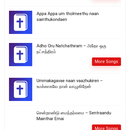
Appa Appa um tholmeethu naan
sainthukondaen
Adho Oru Natchathiram – அதோ ஒரு
நட்சத்திரம்
More Songs
Ummakagavae naan vaazhukiren –
உமக்காகவே நான் வாழுகிறேன்
சென்றாண்டு மைந்தர்எமை – Sentraandu
Mainthar Emai
More Songs