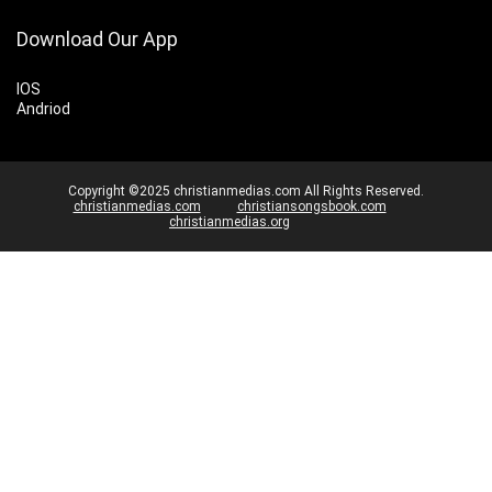
Download Our App
IOS
Andriod
Copyright ©2025 christianmedias.com All Rights Reserved.
christianmedias.com
christiansongsbook.com
christianmedias.org