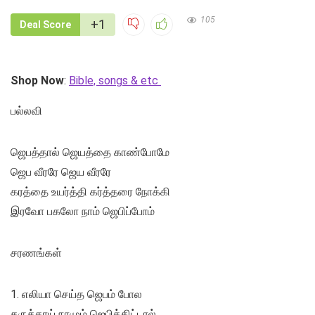
105
+1
Deal Score
Shop Now
:
Bible, songs & etc
பல்லவி
ஜெபத்தால் ஜெயத்தை காண்போமே
ஜெப வீரரே ஜெய வீரரே
கரத்தை உயர்த்தி கர்த்தரை நோக்கி
இரவோ பகலோ நாம் ஜெபிப்போம்
சரணங்கள்
1. எலியா செய்த ஜெபம் போல
கருத்தாய் நாமும் ஜெபித்திட்டால்