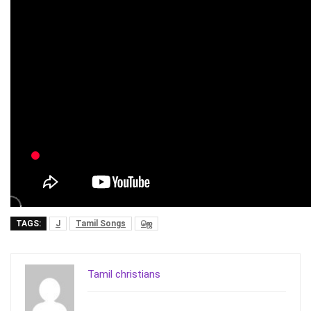
TAGS:
J
Tamil Songs
ஜெ
Tamil christians