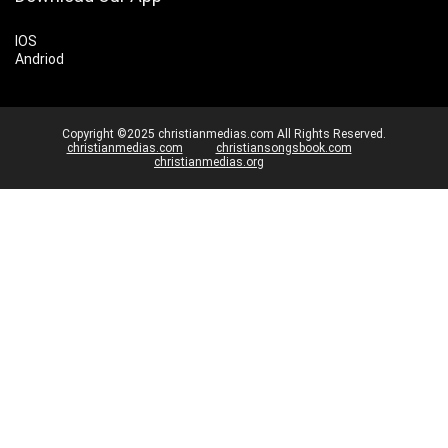
IOS
Andriod
Copyright ©2025 christianmedias.com All Rights Reserved.
christianmedias.com
christiansongsbook.com
christianmedias.org