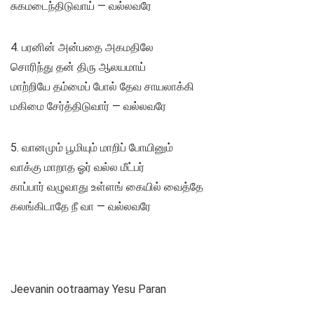
சுகமடைந்திடுவாய்‌ — வல்லவரே
4. பரனின்‌ அன்பதை அகமதிலே
சொரிந்து தன்‌ திரு ஆலயமாய்‌
மாற்றியே தம்மைப்‌ போல்‌ தேவ சாயலாக்கி
மகிமை சேர்த்திடுவார்‌ — வல்லவரே
5. வானமும்‌ பூமியும்‌ மாறிப்‌ போயினும்‌
வாக்கு மாறாத ஓர்‌ வல்ல மீட்பர்‌
காப்பார்‌ வழுவாது உள்ளங்‌ கையில்‌ வைத்தே
கலங்கிடாதே நீ வா — வல்லவரே
Jeevanin ootraamay Yesu Paran