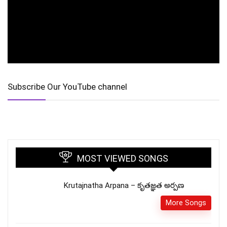
Subscribe Our YouTube channel
MOST VIEWED SONGS
Krutajnatha Arpana – కృతజ్ఞత అర్పణ
More Songs