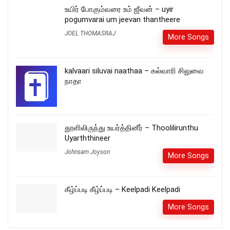
உயிர் போகும்வரை உம் ஜீவன் – uyir
pogumvarai um jeevan thantheere
JOEL THOMASRAJ
More Songs
kalvaari siluvai naathaa – கல்வாரி சிலுவை
நாதா
தூளிலிருந்து உயர்த்தினீர் – Thoolilirunthu
Uyarththineer
Johnsam Joyson
More Songs
கீழ்ப்படி கீழ்ப்படி – Keelpadi Keelpadi
More Songs