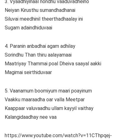
3. Vyaadhiyinaal nondhu vaaduvadheino
Neiyan Kirusthu sumandhadhanai
Siluvai meedhinil theerthadhaalay ini
Sugam adaindhiduvaai
4. Paranin anbadhai agam adhilay
Sorindhu Than thiru aalayamaai
Maatriyay Thammai poal Dheiva saayal aakki
Magimai seirthiduvaar
5. Vaanamum boomiyum maari poayinum
Vaakku maaraadha oar valla Meetpar
Kaappaar valuvaadhu ullam kayyil vaithay
Kalangidaadhay nee vaa
https://www.youtube.com/watch?v=11CThpqej-