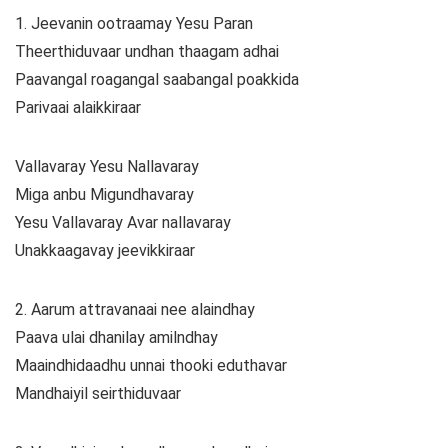
1. Jeevanin ootraamay Yesu Paran
Theerthiduvaar undhan thaagam adhai
Paavangal roagangal saabangal poakkida
Parivaai alaikkiraar
Vallavaray Yesu Nallavaray
Miga anbu Migundhavaray
Yesu Vallavaray Avar nallavaray
Unakkaagavay jeevikkiraar
2. Aarum attravanaai nee alaindhay
Paava ulai dhanilay amilndhay
Maaindhidaadhu unnai thooki eduthavar
Mandhaiyil seirthiduvaar