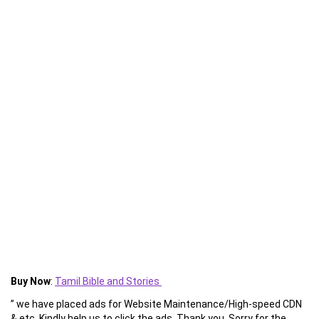
Buy Now
:
Tamil Bible and Stories
” we have placed ads for Website Maintenance/High-speed CDN
& etc. Kindly help us to click the ads. Thank you. Sorry for the