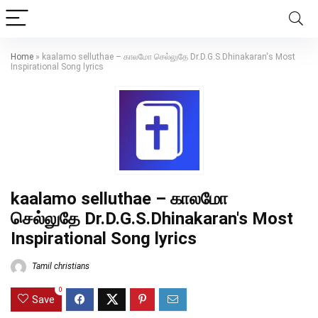
Home
»
kaalamo selluthae – காலமோ செல்லுதே Dr.D.G.S.Dhinakaran's Most
Inspirational Song lyrics
kaalamo selluthae – காலமோ
செல்லுதே Dr.D.G.S.Dhinakaran's Most
Inspirational Song lyrics
Tamil christians
0
Save