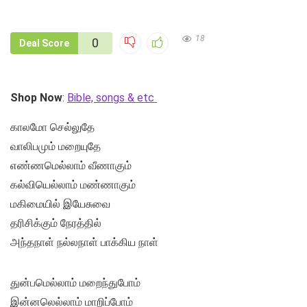
18
0
Deal Score
Shop Now
:
Bible, songs & etc
காலமோ செல்லுதே
வாலிபமும் மறையுதே
எண்ணமெல்லாம் வீணாகும்
கல்வியெல்லாம் மண்ணாகும்
மகிமையில் இயேசுவை
தரிசிக்கும் நேரத்தில்
அந்தநாள் நல்லநாள் பாக்கிய நாள்
துன்பமெல்லாம் மறைந்துபோம்
இன்னலெல்லாம் மாறிப்போம்