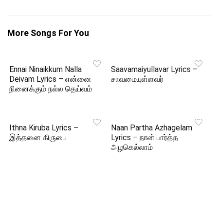
More Songs For You
Ennai Ninaikkum Nalla
Saavamaiyullavar Lyrics –
Deivam Lyrics – என்னை
சாவமையுள்ளவர்
நினைக்கும் நல்ல தெய்வம்
Ithna Kiruba Lyrics –
Naan Partha Azhagelam
இத்தனை கிருபை
Lyrics – நான் பார்த்த
அழகெல்லாம்