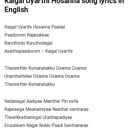
Kaigal Uyarthi Hosanna song lyrics in
English
Kaigal Uyarthi Hosanna Paadal
Paaduvom Rajanukkae
Karuthodu Kurutholaigal
Asaithupaaduvom – Kaigal Uyarthi
Thaveethin Kumaranukku Osanna Osanna
Unanthathilae Osanna Osanna Osanna
Thaveethin Kumaranukku
Nadanagal Aadiyae Manthar Pin sella
Rajareega Meanamiyaai Naathar sentrarae
Theerkkatharisigal Uraithapadiyae
Erusaleam Nagar Nokki Paadi Sentranarae