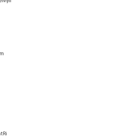
lviyil
am
tRi