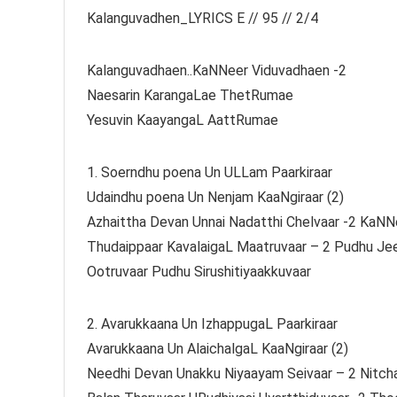
Kalanguvadhen_LYRICS E // 95 // 2/4
Kalanguvadhaen..KaNNeer Viduvadhaen -2
Naesarin KarangaLae ThetRumae
Yesuvin KaayangaL AattRumae
1. Soerndhu poena Un ULLam Paarkiraar
Udaindhu poena Un Nenjam KaaNgiraar (2)
Azhaittha Devan Unnai Nadatthi Chelvaar -2 KaNN
Thudaippaar KavalaigaL Maatruvaar – 2 Pudhu Je
Ootruvaar Pudhu Sirushitiyaakkuvaar
2. Avarukkaana Un IzhappugaL Paarkiraar
Avarukkaana Un AlaichalgaL KaaNgiraar (2)
Needhi Devan Unakku Niyaayam Seivaar – 2 Nitc