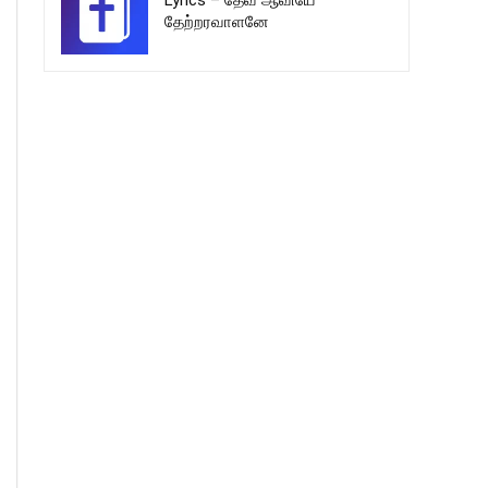
Lyrics – தேவ ஆவியே
தேற்றரவாளனே