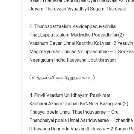
Balan Tharuvaar URudhiyaai Uyartthiduvaar -2 Thoe
Jeyam Tharuvaari Viyaadhiyil Sugam Tharuvaar
3. Thunbapattaalum Kaividappaduvadhillai
ThaLLappattaalum Madindhu Poevadhillai (2)
Vaazhum Devan Unnai Kaatthu KoLvaar -2 Yesuvin
Magimaiyumae Unnilae VeLippadumae – 2 Seekir
Neengidum Indha Ilaesaana Ubatthiravam
(மரித்தவர் வீட்டில் ஆறுதலாக பாட)
4. Pirivil Vaadum Un Idhayam Paarkiraar
Kadharai Azhum Undhan KaNNeer Kaangiraar (2)
Thaayai poela Unnai Thaetriduvaarae – Oru
Thandhaiyai poela Unnai Aatriduvaarae – Izhandha
URavaaga Unnoedu Vaazhndhiduvaar – 2 Karam Pa