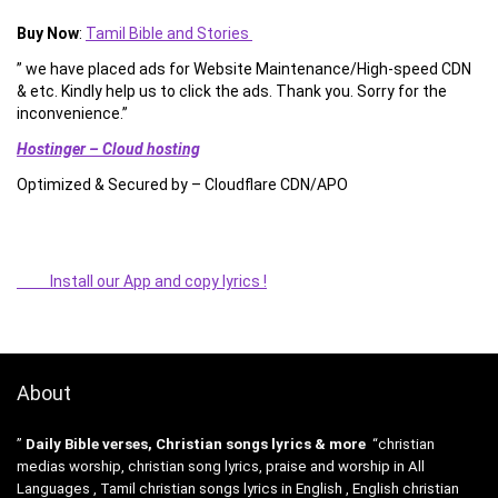
Buy Now
:
Tamil Bible and Stories
” we have placed ads for Website Maintenance/High-speed CDN
& etc. Kindly help us to click the ads. Thank you. Sorry for the
inconvenience.”
Hostinger – Cloud hosting
Optimized & Secured by – Cloudflare CDN/APO
Install our App and copy lyrics !
About
”
Daily Bible verses, Christian songs lyrics & more
“christian
medias worship, christian song lyrics, praise and worship in All
Languages , Tamil christian songs lyrics in English , English christian