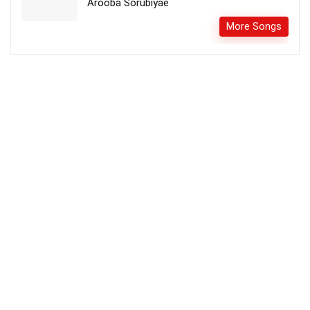
Arooba Sorubiyae
More Songs