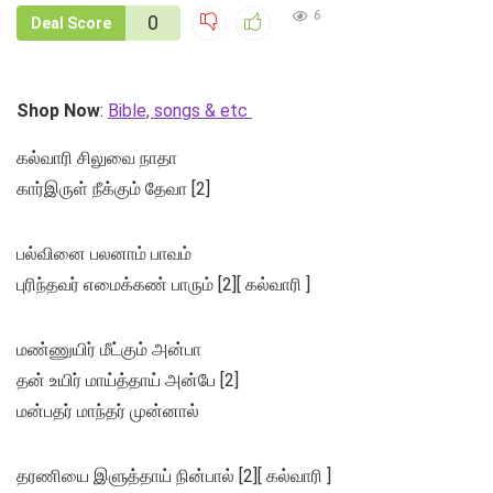
6
0
Deal Score
Shop Now
:
Bible, songs & etc
கல்வாரி சிலுவை நாதா
கார்இருள் நீக்கும் தேவா [2]
பல்வினை பலனாம் பாவம்
புரிந்தவர் எமைக்கண் பாரும் [2][ கல்வாரி ]
மண்ணுயிர் மீட்கும் அன்பா
தன் உயிர் மாய்த்தாய் அன்பே [2]
மன்பதர் மாந்தர் முன்னால்
தரணியை இளுத்தாய் நின்பால் [2][ கல்வாரி ]