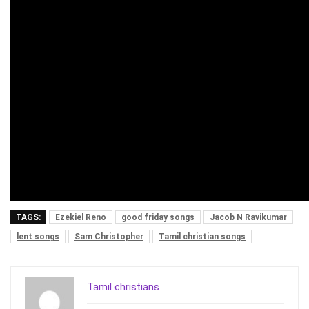
TAGS:
Ezekiel Reno
good friday songs
Jacob N Ravikumar
lent songs
Sam Christopher
Tamil christian songs
Tamil christians