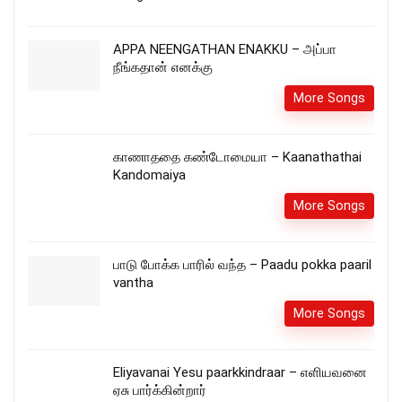
APPA NEENGATHAN ENAKKU – அப்பா
நீங்கதான் எனக்கு
More Songs
காணாததை கண்டோமையா – Kaanathathai
Kandomaiya
More Songs
பாடு போக்க பாரில் வந்த – Paadu pokka paaril
vantha
More Songs
Eliyavanai Yesu paarkkindraar – எளியவனை
ஏசு பார்க்கின்றார்