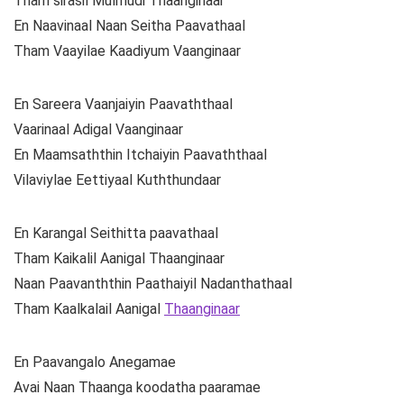
Tham sirasil Mulmudi Thaanginaar
En Naavinaal Naan Seitha Paavathaal
Tham Vaayilae Kaadiyum Vaanginaar
En Sareera Vaanjaiyin Paavaththaal
Vaarinaal Adigal Vaanginaar
En Maamsaththin Itchaiyin Paavaththaal
Vilaviylae Eettiyaal Kuththundaar
En Karangal Seithitta paavathaal
Tham Kaikalil Aanigal Thaanginaar
Naan Paavanththin Paathaiyil Nadanthathaal
Tham Kaalkalail Aanigal
Thaanginaar
En Paavangalo Anegamae
Avai Naan Thaanga koodatha paaramae