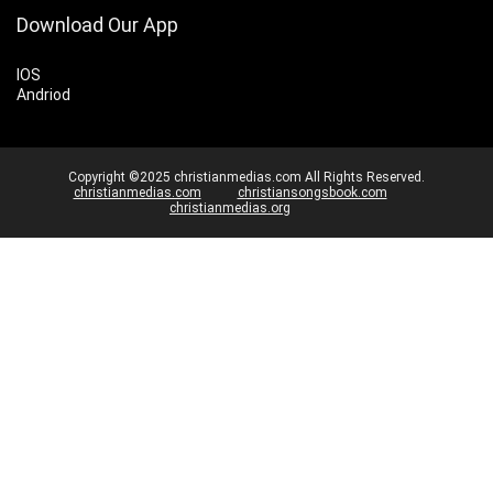
Download Our App
IOS
Andriod
Copyright ©2025 christianmedias.com All Rights Reserved.
christianmedias.com
christiansongsbook.com
christianmedias.org