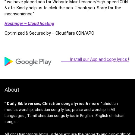
” we have placed ads for Website Maintenance/High-speed CDN
& etc. Kindly help us to click the ads. Thank you. Sorry for the
inconvenience.”
Hostinger – Cloud hosting
Optimized & Secured by – Cloudflare CDN/APO
Install our App and copy lyrics !
About
”
Daily Bible verses, Christian songs lyrics & more
“christian
medias worship, christian song lyrics, praise and worship in All
Languages , Tamil christian songs lyrics in English , English christian
songs .
All christian Songs lyrics , videos etc are the property and copyright of