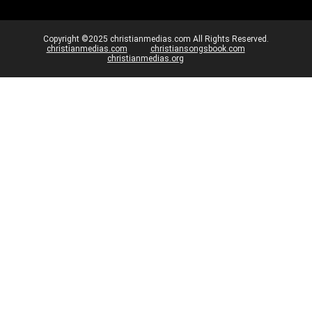
Copyright ©2025 christianmedias.com All Rights Reserved.
christianmedias.com
christiansongsbook.com
christianmedias.org