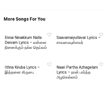
More Songs For You
Ennai Ninaikkum Nalla
Saavamaiyullavar Lyrics –
Deivam Lyrics – என்னை
சாவமையுள்ளவர்
நினைக்கும் நல்ல தெய்வம்
Ithna Kiruba Lyrics –
Naan Partha Azhagelam
இத்தனை கிருபை
Lyrics – நான் பார்த்த
அழகெல்லாம்