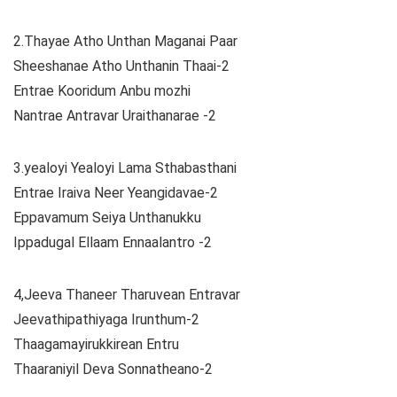
2.Thayae Atho Unthan Maganai Paar
Sheeshanae Atho Unthanin Thaai-2
Entrae Kooridum Anbu mozhi
Nantrae Antravar Uraithanarae -2
3.yealoyi Yealoyi Lama Sthabasthani
Entrae Iraiva Neer Yeangidavae-2
Eppavamum Seiya Unthanukku
Ippadugal Ellaam Ennaalantro -2
4,Jeeva Thaneer Tharuvean Entravar
Jeevathipathiyaga Irunthum-2
Thaagamayirukkirean Entru
Thaaraniyil Deva Sonnatheano-2