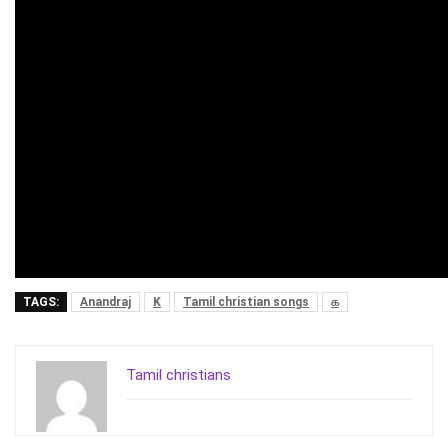
TAGS:
Anandraj
K
Tamil christian songs
க
Tamil christians