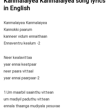
Kanmalaiyea Kanmalaiyea song lyrics
in English
Kanmalaiyea Kanmalaiyea
Kannokki paarum
kanneer vidum ennaithaan
Ennaventru kealum -2
Neer kealavittaa
yaar ennai keatpaar
neer paara vittaal
yaar ennai paarpaar-2
1.Um maarbil saainthu vittean
um madiyil paduthu vittean
ennala thaanga mudiyala yesuvae