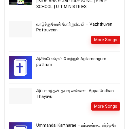
| KIDS VBS SCRIPTURE SONG | BIBLE
SCHOOL | U T MINISTRIES
வாழ்த்துவேன் போற்றுவேன் – Vazhthuven
Pottruvean
More Songs
அகிலமெங்கும் போற்றும் Agilamengum
pottrum
அப்பா உந்தன் தயவு என்னை -Appa Undhan
Thayavu
More Songs
Ummandai Kartharae – உம்மண்டை கர்த்தரே