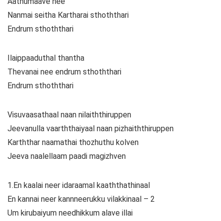
Aathumaave nee
Nanmai seitha Kartharai sthoththari
Endrum sthoththari
Ilaippaaduthal thantha
Thevanai nee endrum sthoththari
Endrum sthoththari
Visuvaasathaal naan nilaiththiruppen
Jeevanulla vaarththaiyaal naan pizhaiththiruppen
Karththar naamathai thozhuthu kolven
Jeeva naalellaam paadi magizhven
1.En kaalai neer idaraamal kaaththathinaal
En kannai neer kannneerukku vilakkinaal – 2
Um kirubaiyum needhikkum alave illai