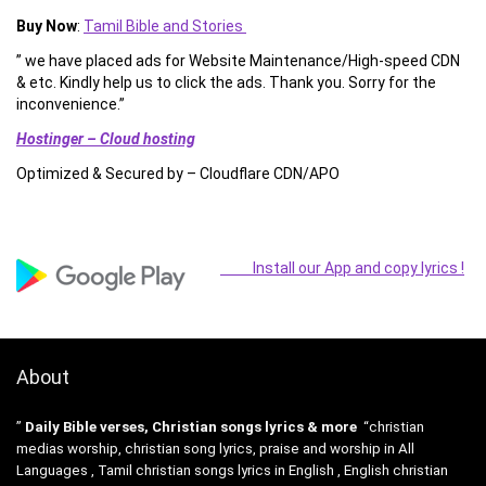
Buy Now
:
Tamil Bible and Stories
” we have placed ads for Website Maintenance/High-speed CDN
& etc. Kindly help us to click the ads. Thank you. Sorry for the
inconvenience.”
Hostinger – Cloud hosting
Optimized & Secured by – Cloudflare CDN/APO
Install our App and copy lyrics !
About
”
Daily Bible verses, Christian songs lyrics & more
“christian
medias worship, christian song lyrics, praise and worship in All
Languages , Tamil christian songs lyrics in English , English christian