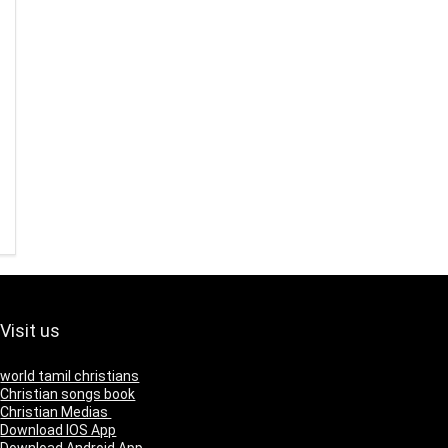
Visit us
world tamil christians
Christian songs book
Christian Medias
Download IOS App