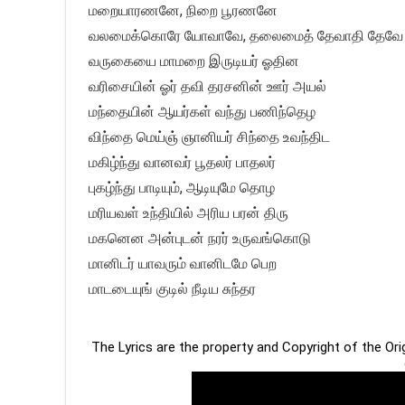
மறையாரணனே, நிறை பூரணனே
வலமைக்கொரே யோவாவே, தலைமைத் தேவாதி தேவே
வருகையை மாமறை இருடியர் ஓதின
வரிசையின் ஓர் தவி தரசனின் ஊர் அயல்
மந்தையின் ஆயர்கள் வந்து பணிந்தெழ
விந்தை மெய்ஞ் ஞானியர் சிந்தை உவந்திட
மகிழ்ந்து வானவர் பூதலர் பாதலர்
புகழ்ந்து பாடியும், ஆடியுமே தொழ
மரியவள் உந்தியில் அரிய பரன் திரு
மகனென அன்புடன் நரர் உருவங்கொடு
மானிடர் யாவரும் வானிடமே பெற
மாடடையுங் குடில் நீடிய சுந்தர
The Lyrics are the property and Copyright of the Or