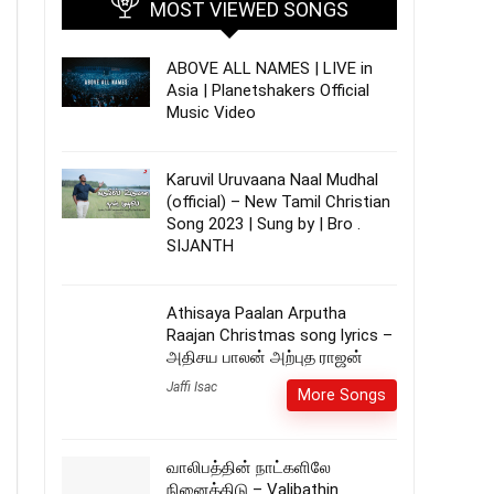
MOST VIEWED SONGS
ABOVE ALL NAMES | LIVE in
Asia | Planetshakers Official
Music Video
Karuvil Uruvaana Naal Mudhal
(official) – New Tamil Christian
Song 2023 | Sung by | Bro .
SIJANTH
Athisaya Paalan Arputha
Raajan Christmas song lyrics –
அதிசய பாலன் அற்புத ராஜன்
Jaffi Isac
More Songs
வாலிபத்தின் நாட்களிலே
நினைத்திடு – Valibathin