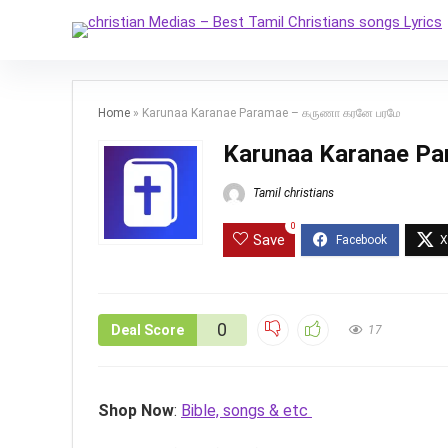
Home
»
Karunaa Karanae Paramae – கருணா கரனே பரமே
Karunaa Karanae P
Tamil christians
0
Save
0
Deal Score
17
Shop Now
:
Bible, songs & etc