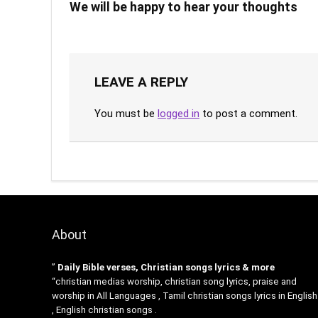
We will be happy to hear your thoughts
LEAVE A REPLY
You must be
logged in
to post a comment.
About
”
Daily Bible verses, Christian songs lyrics & more
“christian medias worship, christian song lyrics, praise and
worship in All Languages , Tamil christian songs lyrics in English
, English christian songs .