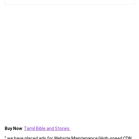
Buy Now
:
Tamil Bible and Stories
” we have placed ads for Website Maintenance/High-speed CDN