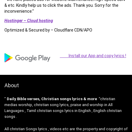
& etc. Kindly help us to click the ads. Thank you. Sorry for the
inconvenience.”
Hostinger – Cloud hosting
Optimized & Secured by – Cloudflare CDN/APO
Install our App and copy lyrics !
About
”
Daily Bible verses, Christian songs lyrics & more
“christian
medias worship, christian song lyrics, praise and worship in All
Languages , Tamil christian songs lyrics in English , English christian
songs .
All christian Songs lyrics , videos etc are the property and copyright of