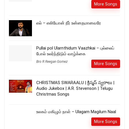
More Songs
எல் – எலியோன் நீர் உன்னதமானவரே
Pullai pol Ularnthidum Vaazhkai – புல்லைப்
போல் உலர்ந்திடும் வாழ்க்கை
Bro R Reegan Gomez
More Songs
CHRISTMAS SWARAALU | క్రిస్మస్ స్వరాలు |
Audio Jukebox | A.R. Stevenson | Telugu
Christmas Songs
உலகம் மகிழும் நாள் – Ulagam Magilum Naal
More Songs