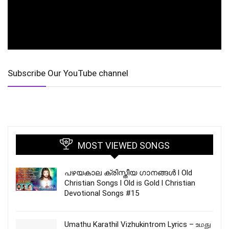
Subscribe Our YouTube channel
MOST VIEWED SONGS
പഴയകാല ക്രിസ്തീയ ഗാനങ്ങൾ l Old
Christian Songs l Old is Gold l Christian
Devotional Songs #15
Umathu Karathil Vizhukintrom Lyrics – உமது