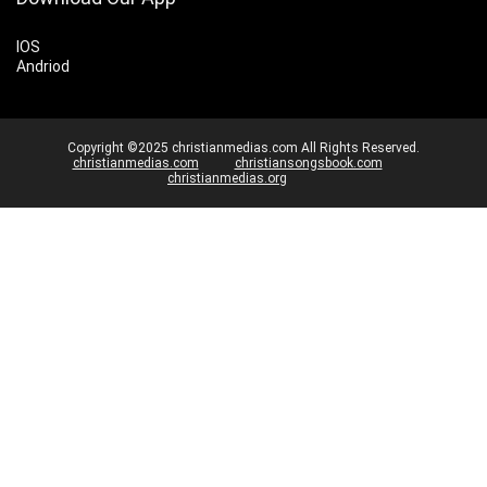
IOS
Andriod
Copyright ©2025 christianmedias.com All Rights Reserved.
christianmedias.com
christiansongsbook.com
christianmedias.org