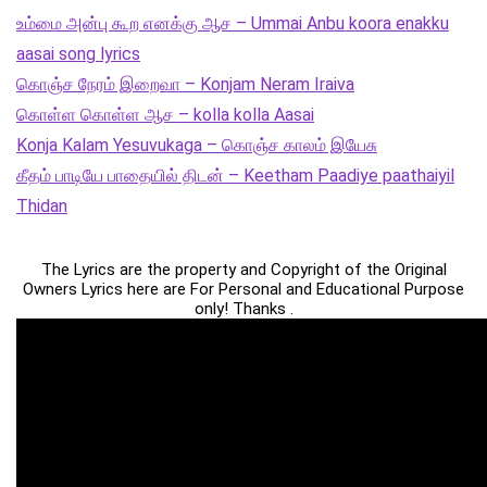
உம்மை அன்பு கூற எனக்கு ஆச – Ummai Anbu koora enakku
aasai song lyrics
கொஞ்ச நேரம் இறைவா – Konjam Neram Iraiva
கொள்ள கொள்ள ஆச – kolla kolla Aasai
Konja Kalam Yesuvukaga – கொஞ்ச காலம் இயேசு
கீதம் பாடியே பாதையில் திடன் – Keetham Paadiye paathaiyil
Thidan
The Lyrics are the property and Copyright of the Original
Owners Lyrics here are For Personal and Educational Purpose
only! Thanks .