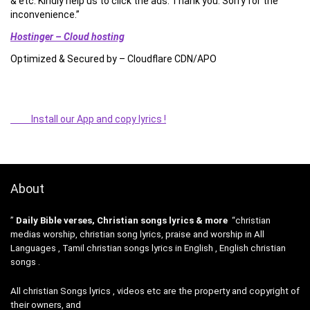
& etc. Kindly help us to click the ads. Thank you. Sorry for the
inconvenience.”
Hostinger – Cloud hosting
Optimized & Secured by – Cloudflare CDN/APO
Install our App and copy lyrics !
About
”
Daily Bible verses, Christian songs lyrics & more
“christian
medias worship, christian song lyrics, praise and worship in All
Languages , Tamil christian songs lyrics in English , English christian
songs .
All christian Songs lyrics , videos etc are the property and copyright of
their owners, and