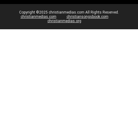
Copyright ©2025 christianmedias.com All Rights Reserved.
christianmedias.com
christiansongsbook.com
christianmedias.org