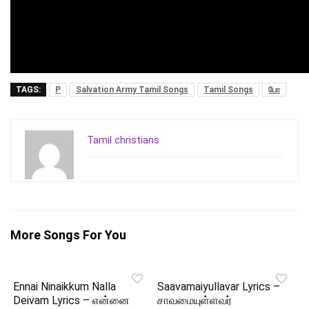
TAGS:
P
Salvation Army Tamil Songs
Tamil Songs
போ
Tamil christians
More Songs For You
Ennai Ninaikkum Nalla
Saavamaiyullavar Lyrics –
Deivam Lyrics – என்னை
சாவமையுள்ளவர்