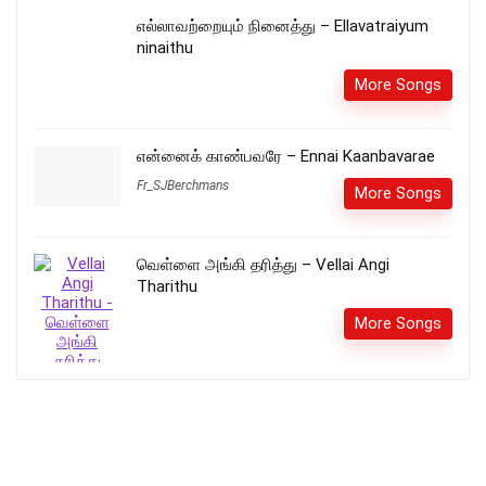
எல்லாவற்றையும் நினைத்து – Ellavatraiyum
ninaithu
More Songs
என்னைக் காண்பவரே – Ennai Kaanbavarae
Fr_SJBerchmans
More Songs
வெள்ளை அங்கி தரித்து – Vellai Angi
Tharithu
More Songs