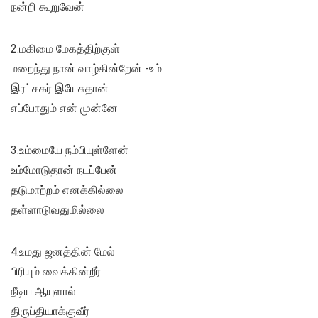
நன்றி கூறுவேன்
2.மகிமை மேகத்திற்குள்
மறைந்து நான் வாழ்கின்றேன் -உம்
இரட்சகர் இயேசுதான்
எப்போதும் என் முன்னே
3.உம்மையே நம்பியுள்ளேன்
உம்மோடுதான் நடப்பேன்
தடுமாற்றம் எனக்கில்லை
தள்ளாடுவதுமில்லை
4.உமது ஜனத்தின் மேல்
பிரியும் வைக்கின்றீர்
நீடிய ஆயுளால்
திருப்தியாக்குவீர்