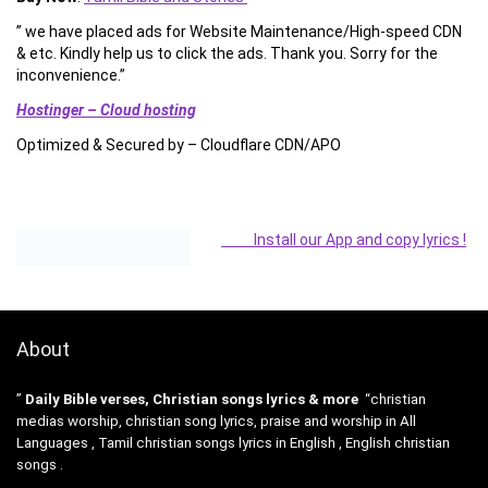
” we have placed ads for Website Maintenance/High-speed CDN
& etc. Kindly help us to click the ads. Thank you. Sorry for the
inconvenience.”
Hostinger – Cloud hosting
Optimized & Secured by – Cloudflare CDN/APO
Install our App and copy lyrics !
About
”
Daily Bible verses, Christian songs lyrics & more
“christian
medias worship, christian song lyrics, praise and worship in All
Languages , Tamil christian songs lyrics in English , English christian
songs .