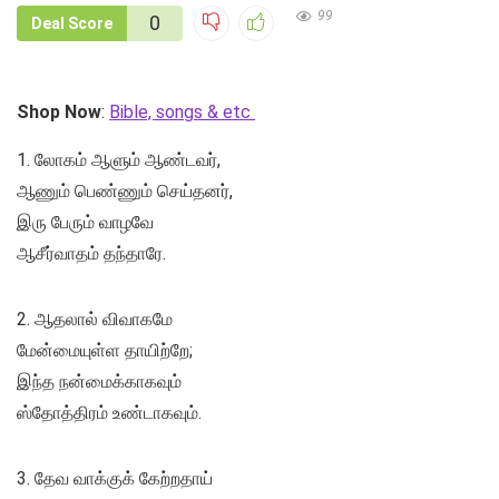
99
0
Deal Score
Shop Now
:
Bible, songs & etc
1. லோகம் ஆளும் ஆண்டவர்,
ஆணும் பெண்ணும் செய்தனர்,
இரு பேரும் வாழவே
ஆசீர்வாதம் தந்தாரே.
2. ஆதலால் விவாகமே
மேன்மையுள்ள தாயிற்றே;
இந்த நன்மைக்காகவும்
ஸ்தோத்திரம் உண்டாகவும்.
3. தேவ வாக்குக் கேற்றதாய்