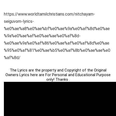
https://www.worldtamilchristians.com/nitchayam-
seiguvom-lyrics-
%e0%ae%a8%e0%ae%bf%e0%ae%9a%e0%af%8d%e0%ae
%9a%e0%ae%af%e0%ae%ae%e0%af%8d-
%e0%ae%9a%e0%af%86%e0%ae%af%e0%af%8d%e0%ae
%95%e0%af%81%e0%ae%b5%e0%af%8b%e0%ae%ae%e0
%af%8d/
The Lyrics are the property and Copyright of the Original
Owners Lyrics here are For Personal and Educational Purpose
only! Thanks .