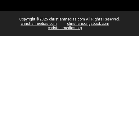
Copyright ©2025 christianmedias.com All Rights Reserved.
christianmedias.com
christiansongsbook.com
christianmedias.org