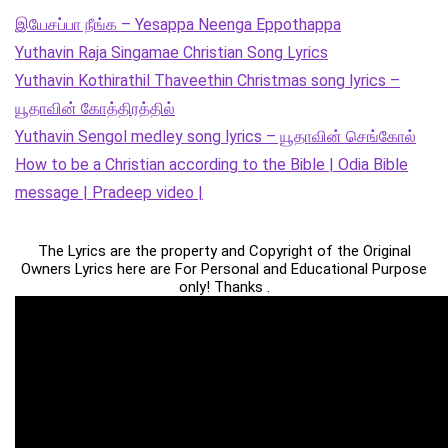
இயேசப்பா நீங்க – Yesappa Neenga Eppothappa
Yuthavin Raja Singamae Christian Song Lyrics
Yuthavin Kothirathil Thaveethin Christmas song lyrics –
யூதாவின் கோத்திரத்தில்
Yuthavin Sengol medley song lyrics – யூதாவின் செங்கோல்
How to be a Christian according to the Bible | Odia Bible
message | Pradeep video |
The Lyrics are the property and Copyright of the Original
Owners Lyrics here are For Personal and Educational Purpose
only! Thanks .