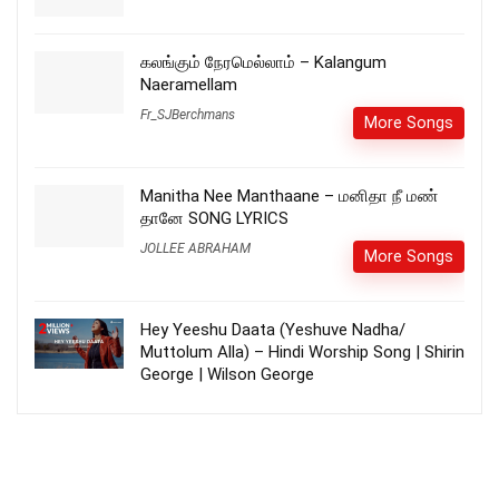
கலங்கும் நேரமெல்லாம் – Kalangum
Naeramellam
Fr_SJBerchmans
More Songs
Manitha Nee Manthaane – மனிதா நீ மண்
தானே SONG LYRICS
JOLLEE ABRAHAM
More Songs
Hey Yeeshu Daata (Yeshuve Nadha/
Muttolum Alla) – Hindi Worship Song | Shirin
George | Wilson George