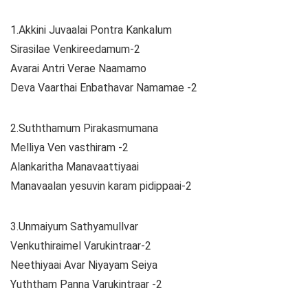
1.Akkini Juvaalai Pontra Kankalum
Sirasilae Venkireedamum-2
Avarai Antri Verae Naamamo
Deva Vaarthai Enbathavar Namamae -2
2.Suththamum Pirakasmumana
Melliya Ven vasthiram -2
Alankaritha Manavaattiyaai
Manavaalan yesuvin karam pidippaai-2
3.Unmaiyum Sathyamullvar
Venkuthiraimel Varukintraar-2
Neethiyaai Avar Niyayam Seiya
Yuththam Panna Varukintraar -2