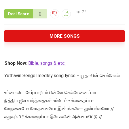
71
0
Deal Score
MORE SONGS
Shop Now
:
Bible, songs & etc
Yuthavin Sengol medley song lyrics – யூதாவின் செங்கோல்
உம்மை விட வேர் யாரிடம் பின்னே செல்வேனைய்யா
நித்திய ஜீவ வார்த்தைகள் உம்மிடம் உள்ளதைய்யா
வேதனையோ சோதனையோ இன்பங்களோ துன்பங்களோ //
எதுவும் பிரிக்காதைய்யா இயேசுவின் அன்பைவிட்டு //