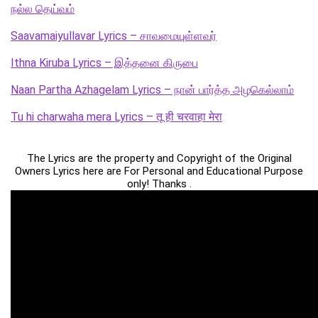
நல்ல தெய்வம்
Saavamaiyullavar Lyrics – சாவமையுள்ளவர்
Ithna Kiruba Lyrics – இத்தனை கிருபை
Naan Partha Azhagelam Lyrics – நான் பார்த்த அழகெல்லாம்
Tu hi charwaha mera Lyrics – तू ही चरवाहा मेरा
The Lyrics are the property and Copyright of the Original
Owners Lyrics here are For Personal and Educational Purpose
only! Thanks .