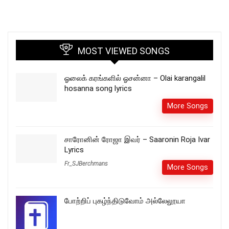
MOST VIEWED SONGS
ஓலைக் கரங்களில் ஓசன்னா – Olai karangalil
hosanna song lyrics
More Songs
சாரோனின் ரோஜா இவர் – Saaronin Roja Ivar
Lyrics
Fr_SJBerchmans
More Songs
போற்றிப் புகழ்ந்திடுவோம் அல்லேலூயா