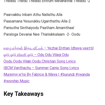
Theadu Thedu Theadu Entrum Melanathai Theadu -2
Paarvaikku Inbam Athu Nallathu Alla
Paasamana Yesuvukku Uganthathu Alla-2
Parisutha Sinthaiyodu Paatham Amarnthaal
Paraloga Devanai Nee Tharisikkalaam -2- Oodu
ஏழை எந்தன் இதய வீட்டில் – Yezhai Enthan Idhaya veettil
ஓடு ஓடு விலகி ஓடு – Odu Odu Vilagi Odu
Oodu Oodu Vilaki Oodu Christian Song Lyrics
IBCM Vanthachu – Summer Camp Song Lyrics
Muremyi w’Isi By Fabrice & Maya | #burundi #rwanda
#worship Music
Key Takeaways