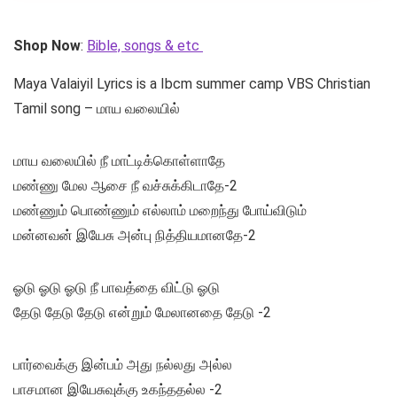
Shop Now
:
Bible, songs & etc
Maya Valaiyil Lyrics is a Ibcm summer camp VBS Christian
Tamil song – மாய வலையில்
மாய வலையில் நீ மாட்டிக்கொள்ளாதே
மண்ணு மேல ஆசை நீ வச்சுக்கிடாதே-2
மண்ணும் பொண்ணும் எல்லாம் மறைந்து போய்விடும்
மன்னவன் இயேசு அன்பு நித்தியமானதே-2
ஓடு ஓடு ஓடு நீ பாவத்தை விட்டு ஓடு
தேடு தேடு தேடு என்றும் மேலானதை தேடு -2
பார்வைக்கு இன்பம் அது நல்லது அல்ல
பாசமான இயேசுவுக்கு உகந்ததல்ல -2