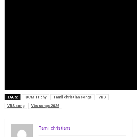
TAGS:
IBCM Trichy
Tamil christian songs
VBS
VBS song
Vbs songs 2026
Tamil christians