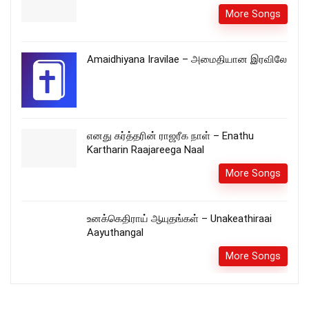
More Songs
Amaidhiyana Iravilae – அமைதியான இரவிலே
எனது கர்த்தரின் ராஜரீக நாள் – Enathu
Kartharin Raajareega Naal
More Songs
உனக்கெதிராய் ஆயுதங்கள் – Unakeathiraai
Aayuthangal
More Songs