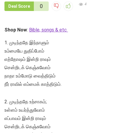
4
0
Deal Score
Shop Now
:
Bible, songs & etc
1. முடிந்ததே இந்நாளும்
உம்மையே துதிப்போம்
எத்தோஷம் இன்றி ராவும்
சென்றிடக் கெஞ்சுவோம்
நாதா உம்மோடு வைத்திடும்
நீர் ராவில் எம்மைக் காத்திடும்.
2. முடிந்ததே உற்சாகம்;
உள்ளம் உயர்த்துவோம்
எப்பாவம் இன்றி ராவும்
சென்றிடக் கெஞ்சுவோம்