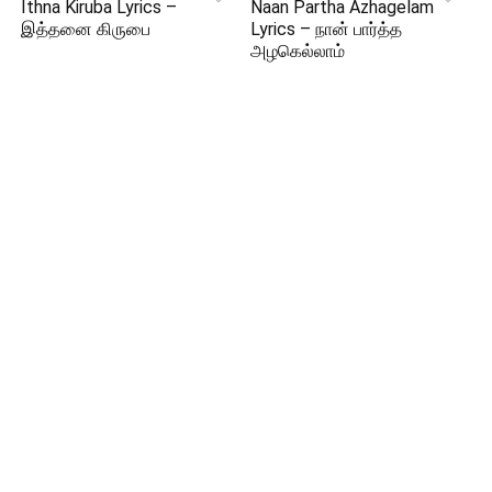
Ithna Kiruba Lyrics –
Naan Partha Azhagelam
இத்தனை கிருபை
Lyrics – நான் பார்த்த
அழகெல்லாம்