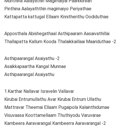
Munthina Aalayathin Magimaiyai Paarkkirean
Pinthina Aalayaththin magimaiyo Periyathae
Kattapatta kattugal Ellaam Knnitherithu Oodiduthae
Apposthala Abishegathaal Asthipaaram Aasaivathillai
Thallapatta Kallum Kooda Thalaikkaillaai Maariduthae -2
Asthipaarangal Asaiyathu -2
Asaikkapaartha Kangal Munnae
Asthipaarangal Asaiyathu
1.Karthar Nallavar Isravelin Vallavar
Kirubai Entrumullathu Avar Kirubai Entrum Ullathu
Mattravar Theemai Ellaam Pugaipola Kalainthidumae
Visuvaasa Koottamellaam Thuthiyodu Varuvarae
Kambeera Aaravarangal Kambeerra Aaravarangal -2