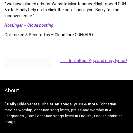
” we have placed ads for Website Maintenance/High-speed CDN
& etc. Kindly help us to click the ads. Thank you. Sorry for the
inconvenience.”
Hostinger – Cloud hosting
Optimized & Secured by – Cloudflare CDN/APO
Install our App and copy lyrics !
About
”
Daily Bible verses, Christian songs lyrics & more
“christian
medias worship, christian song lyrics, praise and worship in All
Languages , Tamil christian songs lyrics in English , English christian
songs .