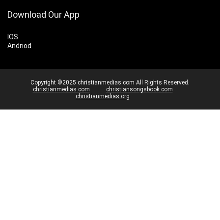
Download Our App
IOS
Andriod
Copyright ©2025 christianmedias.com All Rights Reserved.
christianmedias.com
christiansongsbook.com
christianmedias.org