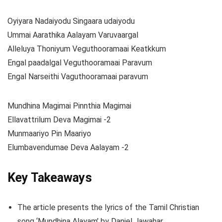
Oyiyara Nadaiyodu Singaara udaiyodu
Ummai Aarathika Aalayam Varuvaargal
Alleluya Thoniyum Veguthooramaai Keatkkum
Engal paadalgal Veguthooramaai Paravum
Engal Narseithi Vaguthooramaai paravum
Mundhina Magimai Pinnthia Magimai
Ellavattrilum Deva Magimai -2
Munmaariyo Pin Maariyo
Elumbavendumae Deva Aalayam -2
Key Takeaways
The article presents the lyrics of the Tamil Christian
song ‘Mundhina Alayam’ by Daniel Jawahar.